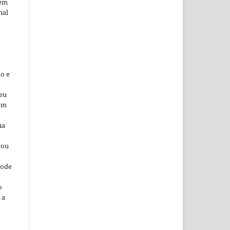
 em
nal
o e
seu
 em
ua
 ou
pode
o
 a