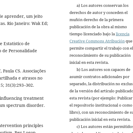
a) Los autores conservan los
derechos de autor y conceden el
de aprender, um jeito
muñón derecho de la primera
as. Rio Janeiro: Wak Ed;
publicación de la obra al mismo
tiempo licenciado bajo la
licencia
Creative Commons Atribución
que
 Estatístico de
permite compartir el trabajo con e
no de Personalidade
reconocimiento de su publicación
inicial en esta revista.
b) Los autores son capaces de
 Paula CS. Associações
asumir contratos adicionales por
rtilhada e atrasos no
separado, la distribución no exclus
15; 31(3):293–302.
de la versión del artículo publicad
 influencing treatment
esta revista (por ejemplo: Publicar
tism spectrum disorder.
el repositorio institucional o como
libro), con un reconocimiento de s
publicación inicial en esta revista.
tervention principles
c) Los autores están permitidos
autism. Rev Logop