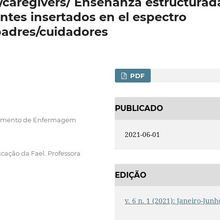
/caregivers/ Enseñanza estructurad
antes insertados en el espectro
padres/cuidadores
PDF
PUBLICADO
rtamento de Enfermagem
2021-06-01
ação da Fael. Professora
EDIÇÃO
v. 6 n. 1 (2021): Janeiro-Junh