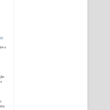
ça
te o
ção
os
o
sta