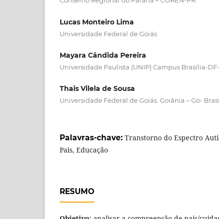
Conselho Regional do Paraná – COREN-PR.
Lucas Monteiro Lima
Universidade Federal de Goiás
Mayara Cândida Pereira
Universidade Paulista (UNIP) Campus Brasília-DF-
Thais Vilela de Sousa
Universidade Federal de Goiás. Goiânia – Go- Brasi
Palavras-chave:
Transtorno do Espectro Auti
Pais, Educação
RESUMO
Objetivo
: analisar a compreensão de pais/cuid