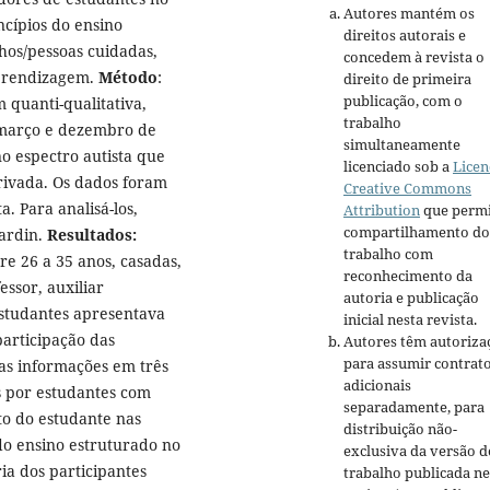
Autores mantém os
ncípios do ensino
direitos autorais e
lhos/pessoas cuidadas,
concedem à revista o
aprendizagem.
Método
:
direito de primeira
publicação, com o
 quanti-qualitativa,
trabalho
 março e dezembro de
simultaneamente
no espectro autista que
licenciado sob a
Licen
rivada. Os dados foram
Creative Commons
. Para analisá-los,
Attribution
que permi
compartilhamento do
Bardin.
Resultados:
trabalho com
e 26 a 35 anos, casadas,
reconhecimento da
ssor, auxiliar
autoria e publicação
estudantes apresentava
inicial nesta revista.
participação das
Autores têm autoriza
para assumir contrat
 as informações em três
adicionais
s por estudantes com
separadamente, para
o do estudante nas
distribuição não-
do ensino estruturado no
exclusiva da versão d
ia dos participantes
trabalho publicada ne