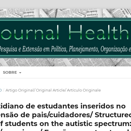
SOBRE
O
/
Artigo Original/ Original Article/ Artículo Originale
idiano de estudantes inseridos no
ensão de pais/cuidadores/ Structure
 of students on the autistic spectrum