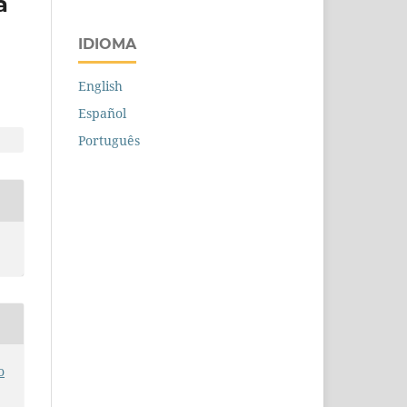
a
IDIOMA
English
Español
Português
o