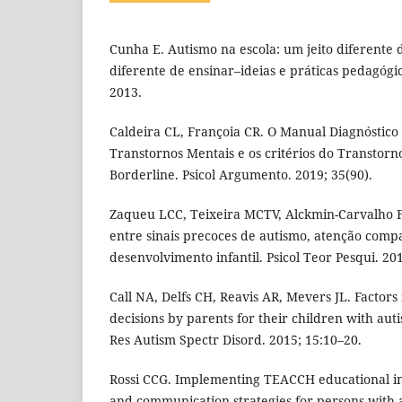
Cunha E. Autismo na escola: um jeito diferente 
diferente de ensinar–ideias e práticas pedagógic
2013.
Caldeira CL, Françoia CR. O Manual Diagnóstico e
Transtornos Mentais e os critérios do Transtor
Borderline. Psicol Argumento. 2019; 35(90).
Zaqueu LCC, Teixeira MCTV, Alckmin-Carvalho F,
entre sinais precoces de autismo, atenção compa
desenvolvimento infantil. Psicol Teor Pesqui. 20
Call NA, Delfs CH, Reavis AR, Mevers JL. Factors
decisions by parents for their children with au
Res Autism Spectr Disord. 2015; 15:10–20.
Rossi CCG. Implementing TEACCH educational in
and communication strategies for persons with 