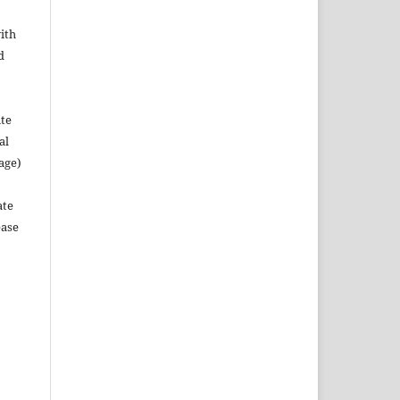
ith
d
ute
al
age)
ate
ease