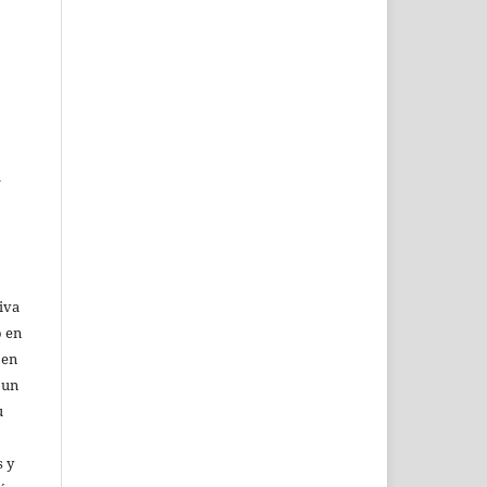
l
iva
o en
 en
 un
u
 y