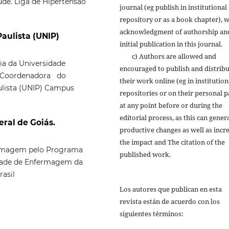
de. Liga de Hipertensão
journal (eg publish in institutional
repository or as a book chapter), w
acknowledgment of authorship an
aulista (UNIP)
initial publication in this journal.
c) Authors are allowed and
 da Universidade
encouraged to publish and distrib
ia. Coordenadora do
their work online (eg in institution
ista (UNIP) Campus
repositories or on their personal p
at any point before or during the
editorial process, as this can gener
eral de Goiás.
productive changes as well as incr
the impact and The citation of the
ermagem pelo Programa
published work.
ade de Enfermagem da
rasil
Los autores que publican en esta
revista están de acuerdo con los
siguientes términos: