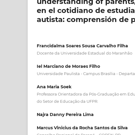
understanding of parents
en el cotidiano de estudi
autista: comprensión de 
Francidalma Soares Sousa Carvalho Filha
Docente da Universidade Estadual do Maranhão
Iel Marciano de Moraes Filho
Universidade Paulista - Campus Brasília - Depa
Ana Maria Soek
Professora Orientadora da Pós-Graduação em Educ
do Setor de Educação da UFPR.
Najra Danny Pereira Lima
Marcus Vinicius da Rocha Santos da Silva