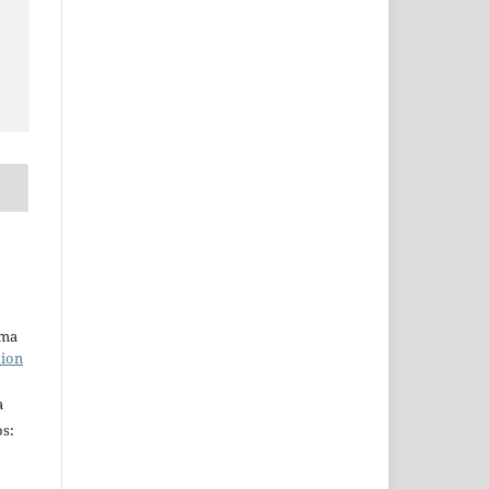
uma
tion
a
s: