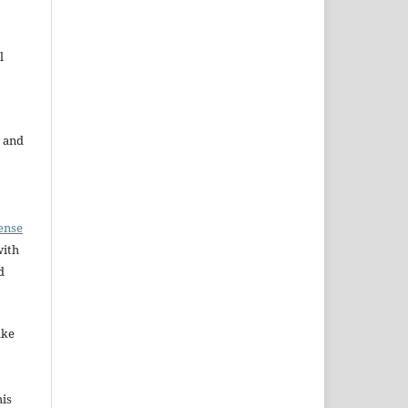
l
 and
ense
with
d
ake
his