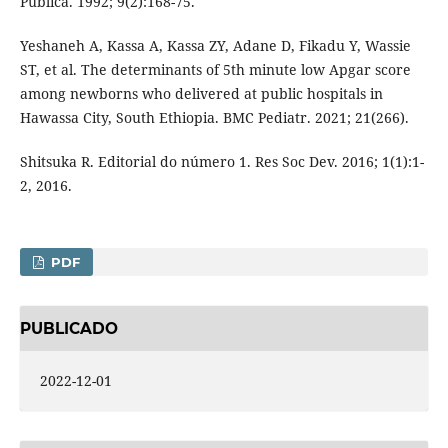
Pública. 1992; 9(2):168-75.
Yeshaneh A, Kassa A, Kassa ZY, Adane D, Fikadu Y, Wassie
ST, et al. The determinants of 5th minute low Apgar score
among newborns who delivered at public hospitals in
Hawassa City, South Ethiopia. BMC Pediatr. 2021; 21(266).
Shitsuka R. Editorial do número 1. Res Soc Dev. 2016; 1(1):1-
2, 2016.
PDF
PUBLICADO
2022-12-01