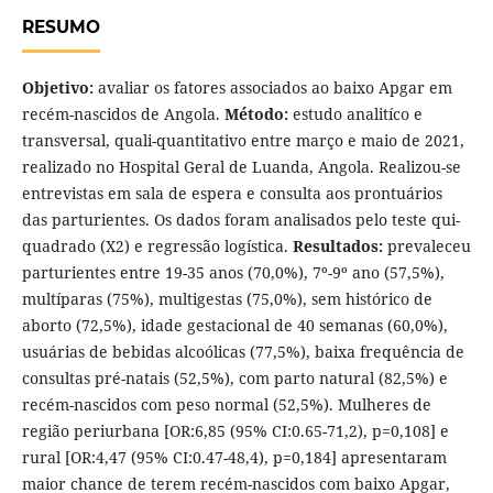
RESUMO
Objetivo:
avaliar os fatores associados ao baixo Apgar em
recém-nascidos de Angola.
Método:
estudo analitíco e
transversal, quali-quantitativo entre março e maio de 2021,
realizado no Hospital Geral de Luanda, Angola. Realizou-se
entrevistas em sala de espera e consulta aos prontuários
das parturientes. Os dados foram analisados pelo teste qui-
quadrado (X2) e regressão logística.
Resultados:
prevaleceu
parturientes entre 19-35 anos (70,0%), 7º-9º ano (57,5%),
multíparas (75%), multigestas (75,0%), sem histórico de
aborto (72,5%), idade gestacional de 40 semanas (60,0%),
usuárias de bebidas alcoólicas (77,5%), baixa frequência de
consultas pré-natais (52,5%), com parto natural (82,5%) e
recém-nascidos com peso normal (52,5%). Mulheres de
região periurbana [OR:6,85 (95% CI:0.65-71,2), p=0,108] e
rural [OR:4,47 (95% CI:0.47-48,4), p=0,184] apresentaram
maior chance de terem recém-nascidos com baixo Apgar,