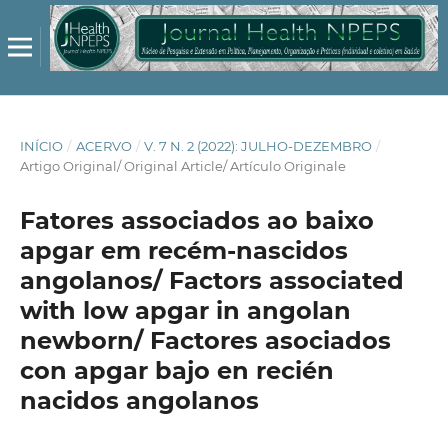
INÍCIO
/
ACERVO
/
V. 7 N. 2 (2022): JULHO-DEZEMBRO
/
Artigo Original/ Original Article/ Artículo Originale
Fatores associados ao baixo
apgar em recém-nascidos
angolanos/ Factors associated
with low apgar in angolan
newborn/ Factores asociados
con apgar bajo en recién
nacidos angolanos