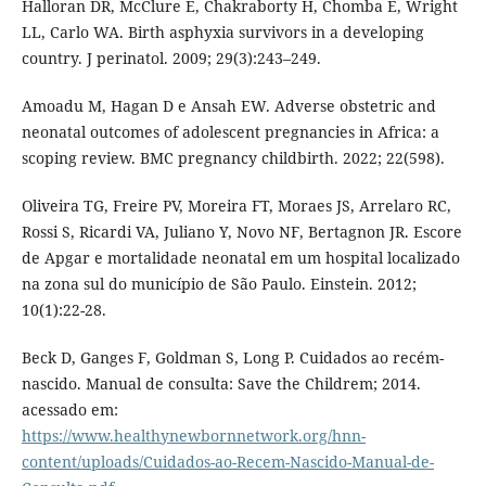
Halloran DR, McClure E, Chakraborty H, Chomba E, Wright
LL, Carlo WA. Birth asphyxia survivors in a developing
country. J perinatol. 2009; 29(3):243–249.
Amoadu M, Hagan D e Ansah EW. Adverse obstetric and
neonatal outcomes of adolescent pregnancies in Africa: a
scoping review. BMC pregnancy childbirth. 2022; 22(598).
Oliveira TG, Freire PV, Moreira FT, Moraes JS, Arrelaro RC,
Rossi S, Ricardi VA, Juliano Y, Novo NF, Bertagnon JR. Escore
de Apgar e mortalidade neonatal em um hospital localizado
na zona sul do município de São Paulo. Einstein. 2012;
10(1):22-28.
Beck D, Ganges F, Goldman S, Long P. Cuidados ao recém-
nascido. Manual de consulta: Save the Childrem; 2014.
acessado em:
https://www.healthynewbornnetwork.org/hnn-
content/uploads/Cuidados-ao-Recem-Nascido-Manual-de-