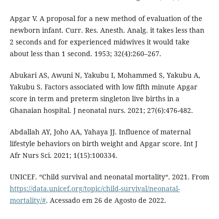
Apgar V. A proposal for a new method of evaluation of the
newborn infant. Curr. Res. Anesth. Analg. it takes less than
2 seconds and for experienced midwives it would take
about less than 1 second. 1953; 32(4):260–267.
Abukari AS, Awuni N, Yakubu I, Mohammed S, Yakubu A,
Yakubu S. Factors associated with low fifth minute Apgar
score in term and preterm singleton live births in a
Ghanaian hospital. J neonatal nurs. 2021; 27(6):476-482.
Abdallah AY, Joho AA, Yahaya JJ. Influence of maternal
lifestyle behaviors on birth weight and Apgar score. Int J
Afr Nurs Sci. 2021; 1(15):100334.
UNICEF. “Child survival and neonatal mortality“. 2021. From
https://data.unicef.org/topic/child-survival/neonatal-
mortality/#
. Acessado em 26 de Agosto de 2022.