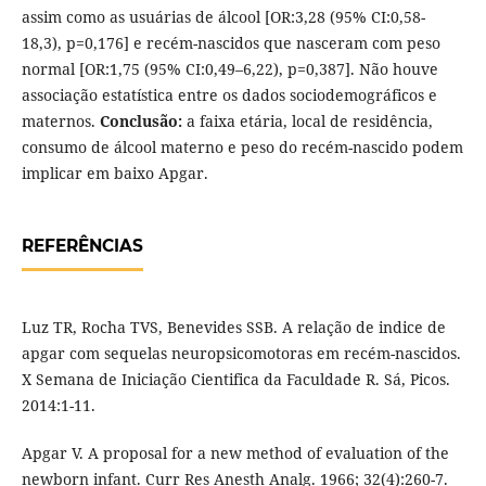
assim como as usuárias de álcool [OR:3,28 (95% CI:0,58-
18,3), p=0,176] e recém-nascidos que nasceram com peso
normal [OR:1,75 (95% CI:0,49–6,22), p=0,387]. Não houve
associação estatística entre os dados sociodemográficos e
maternos.
Conclusão:
a faixa etária, local de residência,
consumo de álcool materno e peso do recém-nascido podem
implicar em baixo Apgar.
REFERÊNCIAS
Luz TR, Rocha TVS, Benevides SSB. A relação de indice de
apgar com sequelas neuropsicomotoras em recém-nascidos.
X Semana de Iniciação Cientifica da Faculdade R. Sá, Picos.
2014:1-11.
Apgar V. A proposal for a new method of evaluation of the
newborn infant. Curr Res Anesth Analg. 1966; 32(4):260-7.