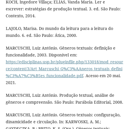
KOCH, Ingedore Villaça; ELIAS, Vanda Maria. Ler e
escrever: estratégias de produção textual. 3. ed. São Paulo:
Contexto, 2014.
LAJOLO, Marisa. Do mundo da leitura para a leitura do
mundo. 6. ed. São Paulo: Ática, 2000.
MARCUSCHI, Luiz Antônio. Gêneros textuais: definição e
funcionalidade, 2003. Disponível em:
https://edisciplinas.usp.br/pluginfile.php/133018/mod_resour
ce/content/3/Art_Marcuschi_G%C3%AAneros_textuais_defini
%C3%A7%C3%B5es_funcionalidade.pdf
. Acesso em 20 mai.
2021.
MARCUSCHI, Luiz Antônio. Produção textual, análise de
gêneros e compreensão. São Paulo: Parábola Editorial, 2008.
MARCUSCHI, Luiz Antônio. Gêneros textuais: configuração,
dinamicidade e circulação. In: KARWOSKI, A. M.;
GAYDECZKA, B.; BRITO, K. S. (Org.). Gêneros textuais: