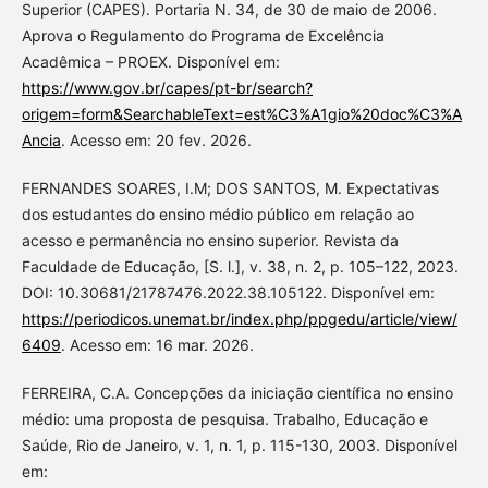
Superior (CAPES). Portaria N. 34, de 30 de maio de 2006.
Aprova o Regulamento do Programa de Excelência
Acadêmica – PROEX. Disponível em:
https://www.gov.br/capes/pt-br/search?
origem=form&SearchableText=est%C3%A1gio%20doc%C3%A
Ancia
. Acesso em: 20 fev. 2026.
FERNANDES SOARES, I.M; DOS SANTOS, M. Expectativas
dos estudantes do ensino médio público em relação ao
acesso e permanência no ensino superior. Revista da
Faculdade de Educação, [S. l.], v. 38, n. 2, p. 105–122, 2023.
DOI: 10.30681/21787476.2022.38.105122. Disponível em:
https://periodicos.unemat.br/index.php/ppgedu/article/view/
6409
. Acesso em: 16 mar. 2026.
FERREIRA, C.A. Concepções da iniciação científica no ensino
médio: uma proposta de pesquisa. Trabalho, Educação e
Saúde, Rio de Janeiro, v. 1, n. 1, p. 115-130, 2003. Disponível
em: