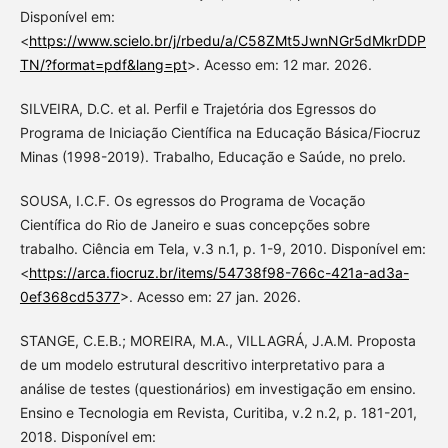
Disponível em:
<
https://www.scielo.br/j/rbedu/a/C58ZMt5JwnNGr5dMkrDDP
TN/?format=pdf&lang=pt
>. Acesso em: 12 mar. 2026.
SILVEIRA, D.C. et al. Perfil e Trajetória dos Egressos do
Programa de Iniciação Científica na Educação Básica/Fiocruz
Minas (1998-2019). Trabalho, Educação e Saúde, no prelo.
SOUSA, I.C.F. Os egressos do Programa de Vocação
Científica do Rio de Janeiro e suas concepções sobre
trabalho. Ciência em Tela, v.3 n.1, p. 1-9, 2010. Disponível em:
<
https://arca.fiocruz.br/items/54738f98-766c-421a-ad3a-
0ef368cd5377
>. Acesso em: 27 jan. 2026.
STANGE, C.E.B.; MOREIRA, M.A., VILLAGRÁ, J.A.M. Proposta
de um modelo estrutural descritivo interpretativo para a
análise de testes (questionários) em investigação em ensino.
Ensino e Tecnologia em Revista, Curitiba, v.2 n.2, p. 181-201,
2018. Disponível em: