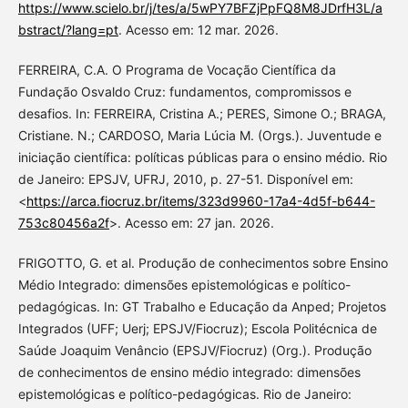
https://www.scielo.br/j/tes/a/5wPY7BFZjPpFQ8M8JDrfH3L/a
bstract/?lang=pt
. Acesso em: 12 mar. 2026.
FERREIRA, C.A. O Programa de Vocação Científica da
Fundação Osvaldo Cruz: fundamentos, compromissos e
desafios. In: FERREIRA, Cristina A.; PERES, Simone O.; BRAGA,
Cristiane. N.; CARDOSO, Maria Lúcia M. (Orgs.). Juventude e
iniciação científica: políticas públicas para o ensino médio. Rio
de Janeiro: EPSJV, UFRJ, 2010, p. 27-51. Disponível em:
<
https://arca.fiocruz.br/items/323d9960-17a4-4d5f-b644-
753c80456a2f
>. Acesso em: 27 jan. 2026.
FRIGOTTO, G. et al. Produção de conhecimentos sobre Ensino
Médio Integrado: dimensões epistemológicas e político-
pedagógicas. In: GT Trabalho e Educação da Anped; Projetos
Integrados (UFF; Uerj; EPSJV/Fiocruz); Escola Politécnica de
Saúde Joaquim Venâncio (EPSJV/Fiocruz) (Org.). Produção
de conhecimentos de ensino médio integrado: dimensões
epistemológicas e político-pedagógicas. Rio de Janeiro: