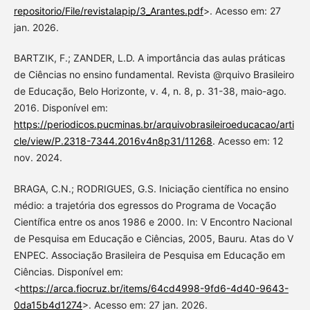
repositorio/File/revistalapip/3_Arantes.pdf
>. Acesso em: 27
jan. 2026.
BARTZIK, F.; ZANDER, L.D. A importância das aulas práticas
de Ciências no ensino fundamental. Revista @rquivo Brasileiro
de Educação, Belo Horizonte, v. 4, n. 8, p. 31-38, maio-ago.
2016. Disponível em:
https://periodicos.pucminas.br/arquivobrasileiroeducacao/arti
cle/view/P.2318-7344.2016v4n8p31/11268
. Acesso em: 12
nov. 2024.
BRAGA, C.N.; RODRIGUES, G.S. Iniciação científica no ensino
médio: a trajetória dos egressos do Programa de Vocação
Científica entre os anos 1986 e 2000. In: V Encontro Nacional
de Pesquisa em Educação e Ciências, 2005, Bauru. Atas do V
ENPEC. Associação Brasileira de Pesquisa em Educação em
Ciências. Disponível em:
<
https://arca.fiocruz.br/items/64cd4998-9fd6-4d40-9643-
0da15b4d1274
>. Acesso em: 27 jan. 2026.