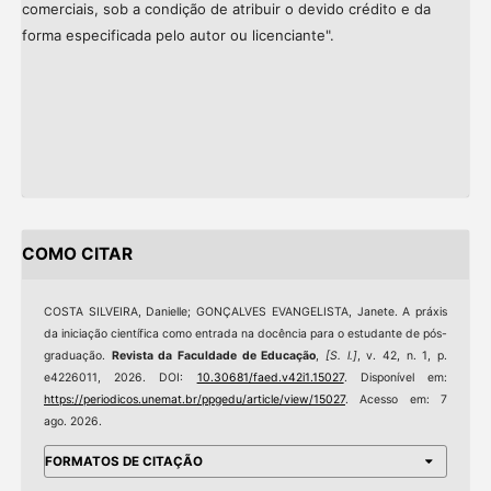
comerciais, sob a condição de atribuir o devido crédito e da
forma especificada pelo autor ou licenciante".
COMO CITAR
COSTA SILVEIRA, Danielle; GONÇALVES EVANGELISTA, Janete. A práxis
da iniciação científica como entrada na docência para o estudante de pós-
graduação.
Revista da Faculdade de Educação
,
[S. l.]
, v. 42, n. 1, p.
e4226011, 2026. DOI:
10.30681/faed.v42i1.15027
. Disponível em:
https://periodicos.unemat.br/ppgedu/article/view/15027
. Acesso em: 7
ago. 2026.
FORMATOS DE CITAÇÃO