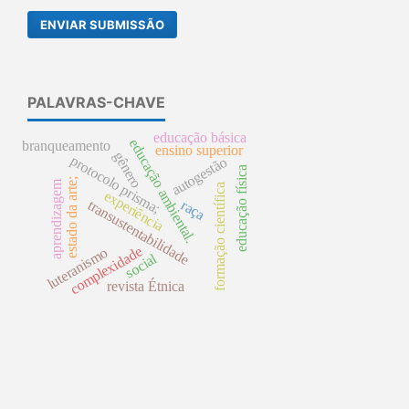
ENVIAR SUBMISSÃO
PALAVRAS-CHAVE
educação básica
educação ambiental.
branqueamento
ensino superior
gênero
protocolo prisma;
autogestão
educação física
estado da arte;
aprendizagem
formação científica
experiência
transustentabilidade
raça
complexidade
luteranismo
social
revista Étnica