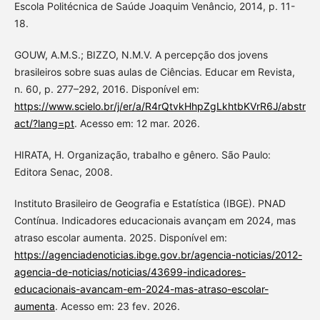
Escola Politécnica de Saúde Joaquim Venâncio, 2014, p. 11-
18.
GOUW, A.M.S.; BIZZO, N.M.V. A percepção dos jovens
brasileiros sobre suas aulas de Ciências. Educar em Revista,
n. 60, p. 277–292, 2016. Disponível em:
https://www.scielo.br/j/er/a/R4rQtvkHhpZgLkhtbKVrR6J/abstr
act/?lang=pt
. Acesso em: 12 mar. 2026.
HIRATA, H. Organização, trabalho e gênero. São Paulo:
Editora Senac, 2008.
Instituto Brasileiro de Geografia e Estatística (IBGE). PNAD
Contínua. Indicadores educacionais avançam em 2024, mas
atraso escolar aumenta. 2025. Disponível em:
https://agenciadenoticias.ibge.gov.br/agencia-noticias/2012-
agencia-de-noticias/noticias/43699-indicadores-
educacionais-avancam-em-2024-mas-atraso-escolar-
aumenta
. Acesso em: 23 fev. 2026.