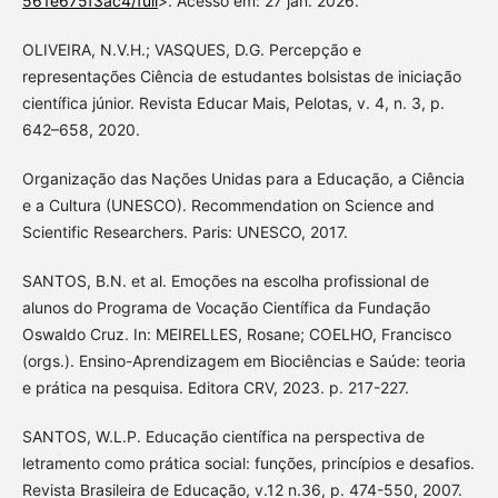
561e675f3ac4/full
>. Acesso em: 27 jan. 2026.
OLIVEIRA, N.V.H.; VASQUES, D.G. Percepção e
representações Ciência de estudantes bolsistas de iniciação
científica júnior. Revista Educar Mais, Pelotas, v. 4, n. 3, p.
642–658, 2020.
Organização das Nações Unidas para a Educação, a Ciência
e a Cultura (UNESCO). Recommendation on Science and
Scientific Researchers. Paris: UNESCO, 2017.
SANTOS, B.N. et al. Emoções na escolha profissional de
alunos do Programa de Vocação Científica da Fundação
Oswaldo Cruz. In: MEIRELLES, Rosane; COELHO, Francisco
(orgs.). Ensino-Aprendizagem em Biociências e Saúde: teoria
e prática na pesquisa. Editora CRV, 2023. p. 217-227.
SANTOS, W.L.P. Educação científica na perspectiva de
letramento como prática social: funções, princípios e desafios.
Revista Brasileira de Educação, v.12 n.36, p. 474-550, 2007.