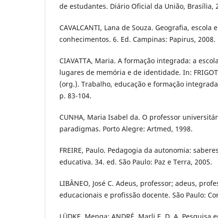
de estudantes. Diário Oficial da União, Brasília, 
CAVALCANTI, Lana de Souza. Geografia, escola e
conhecimentos. 6. Ed. Campinas: Papirus, 2008.
CIAVATTA, Maria. A formação integrada: a escol
lugares de memória e de identidade. In: FRIGOT
(org.). Trabalho, educação e formação integrada.
p. 83-104.
CUNHA, Maria Isabel da. O professor universitár
paradigmas. Porto Alegre: Artmed, 1998.
FREIRE, Paulo. Pedagogia da autonomia: saberes
educativa. 34. ed. São Paulo: Paz e Terra, 2005.
LIBÂNEO, José C. Adeus, professor; adeus, profe
educacionais e profissão docente. São Paulo: Cor
LÜDKE, Menga; ANDRÉ, Marli E. D. A. Pesquisa