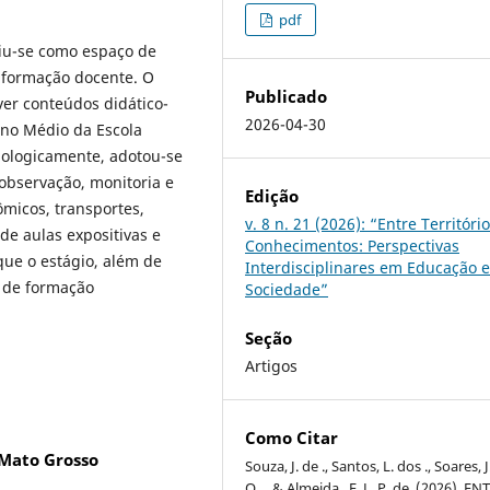
pdf
uiu-se como espaço de
a formação docente. O
Publicado
ver conteúdos didático-
2026-04-30
ino Médio da Escola
ologicamente, adotou-se
observação, monitoria e
Edição
micos, transportes,
v. 8 n. 21 (2026): “Entre Territóri
 de aulas expositivas e
Conhecimentos: Perspectivas
que o estágio, além de
Interdisciplinares em Educação 
o de formação
Sociedade”
Seção
Artigos
Como Citar
 Mato Grosso
Souza, J. de ., Santos, L. dos ., Soares, J
O. ., & Almeida , F. L. P. de. (2026). EN