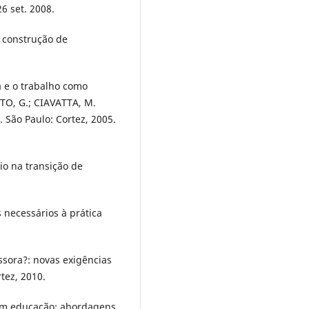
26 set. 2008.
 construção de
a e o trabalho como
TO, G.; CIAVATTA, M.
 São Paulo: Cortez, 2005.
io na transição de
 necessários à prática
ssora?: novas exigências
tez, 2010.
 em educação: abordagens