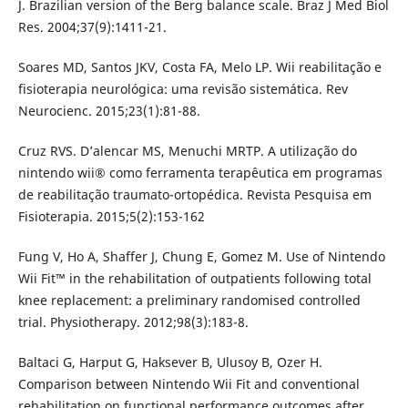
J. Brazilian version of the Berg balance scale. Braz J Med Biol
Res. 2004;37(9):1411-21.
Soares MD, Santos JKV, Costa FA, Melo LP. Wii reabilitação e
fisioterapia neurológica: uma revisão sistemática. Rev
Neurocienc. 2015;23(1):81-88.
Cruz RVS. D’alencar MS, Menuchi MRTP. A utilização do
nintendo wii® como ferramenta terapêutica em programas
de reabilitação traumato-ortopédica. Revista Pesquisa em
Fisioterapia. 2015;5(2):153-162
Fung V, Ho A, Shaffer J, Chung E, Gomez M. Use of Nintendo
Wii Fit™ in the rehabilitation of outpatients following total
knee replacement: a preliminary randomised controlled
trial. Physiotherapy. 2012;98(3):183-8.
Baltaci G, Harput G, Haksever B, Ulusoy B, Ozer H.
Comparison between Nintendo Wii Fit and conventional
rehabilitation on functional performance outcomes after