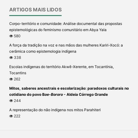
ARTIGOS MAIS LIDOS
Corpo-território e comunidade: Análise documental das propostas
epistemológicas do feminismo comunitário em Abya Yala
580
A força da tradição na voz e nas mãos das mulheres Kariri-Xocó: a
cerâmica como epistemologia indígena
338
Escolas indígenas do território Akwẽ-Xerente, em Tocantínia,
Tocantins
262
Mitos, saberes ancestrais e escolarização: paradoxos culturais no
cotidiano do povo B
oe-Bororo
- Aldeia Córrego Grande
244
A representação do não indígena nos mitos Parahiteri
222