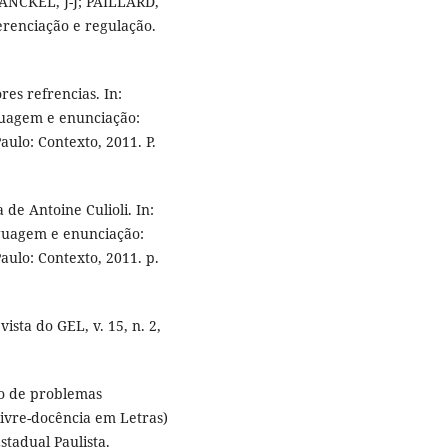
RANCKEL, J-J; PAILLARD,
erenciação e regulação.
res refrencias. In:
guagem e enunciação:
ulo: Contexto, 2011. P.
de Antoine Culioli. In:
guagem e enunciação:
aulo: Contexto, 2011. p.
ista do GEL, v. 15, n. 2,
o de problemas
(livre-docência em Letras)
stadual Paulista.