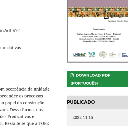
6n2id11672
nunciativas
DOWNLOAD PDF
(PORTUGUÊS)
com ocorrência da unidade
 apreender os processos
PUBLICADO
no papel da construção
izam. Dessa forma, nos
es Predicativas e
2022-11-15
li. Ressalte-se que a TOPE