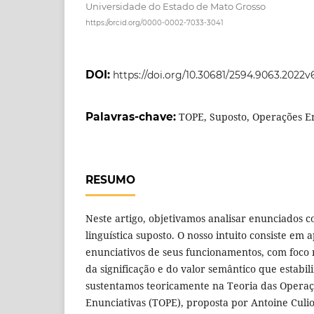
Universidade do Estado de Mato Grosso
https://orcid.org/0000-0002-7033-3041
DOI:
https://doi.org/10.30681/2594.9063.2022v
Palavras-chave:
TOPE, Suposto, Operações E
RESUMO
Neste artigo, objetivamos analisar enunciados 
linguística suposto. O nosso intuito consiste em
enunciativos de seus funcionamentos, com foco 
da significação e do valor semântico que estabil
sustentamos teoricamente na Teoria das Operaçõ
Enunciativas (TOPE), proposta por Antoine Culio