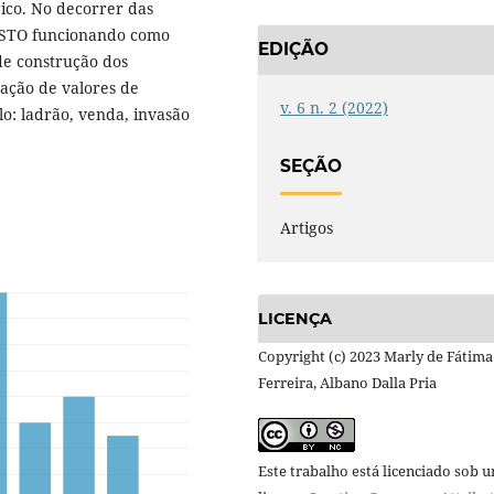
ico. No decorrer das
POSTO funcionando como
EDIÇÃO
de construção dos
zação de valores de
v. 6 n. 2 (2022)
o: ladrão, venda, invasão
SEÇÃO
Artigos
LICENÇA
Copyright (c) 2023 Marly de Fátima
Ferreira, Albano Dalla Pria
Este trabalho está licenciado sob 