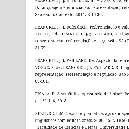
FRANCKEL, J. J. Introdução. In: VOGUÉ, S de; F
D. Linguagem e enunciação: representação, ref
São Paulo: Contexto, 2011. P. 15-30.
FRANCKEL, J. J. Referência, referenciação e valo
VOGUÉ, S de; FRANCKEL, J-J; PAILLARD, D. Lin
representação, referenciação e regulação. São Pa
31-55.
FRANCKEL, J. J; PAILLARD, De. Aspecto da teoria 
VOGUÉ, S. de; FRANCKEL, J-J; PAILLARD, D. Lin
representação, referenciação e regulação. São P
87-101.
PRIA, A. D. A semântica operatória de “falso”. Rev
p. 132-146, 2018.
REZENDE, L.M. Léxico e gramática: aproximaçã
linguísticos com educacionais. 2000, 456f. Tese 
- Faculdade de Ciências e Letras, Universidade E