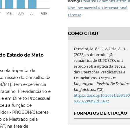
licença
Creative Commons Attribut
NonCommercial 4.0 International
License
.
COMO CITAR
Ferreira, M. de F., & Pria, A. D.
(2022). A determinação
 do Estado de Mato
semântica de SUPOSTO: um
estudo sob a óptica da Teoria
scola Superior de
das Operações Predicativas e
comissão do Conselho da
Enunciativas.
Traços De
Linguagem - Revista De Estudos
/MT). Tem experiência
Linguísticos
,
6
(2).
rabalho, Previdenciário e
https://doi.org/10.30681/2594.90
o e em Direito Processual
63.2022v6n2id11672
rceu a função de
idor - PROCON/Cáceres.
FORMATOS DE CITAÇÃO
o de Mestrado pela
AT, na área de