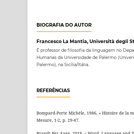
BIOGRAFIA DO AUTOR
Francesco La Mantia, Università degli S
É professor de filosofia da linguagem no Dep
Humanas da Universidade de Palermo (Universi
Palermo), na Sicília/Itália.
REFERÊNCIAS
Bompard-Porte Michèle, 1986, « Histoire de la m
Mesure, 1-2, p. 29-47.
Brandt Per Aage, 2018, « Word, Language and 