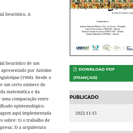
al heurístico, A
ial heurístico de um
DOWNLOAD PDF
, apresentado por Antoine
inguistique
(1968). Desde o
(FRANÇAIS)
 de um certo número de
, da matemática e da
PUBLICADO
zer uma comparação entre
ificado epistemológico.
rdagem aqui implementada
2022-11-15
 sobre: ​​1) o trabalho de
presa; 3) a arquitetura