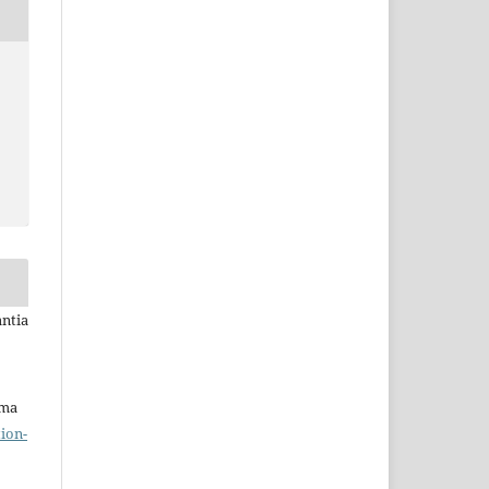
antia
uma
ion-