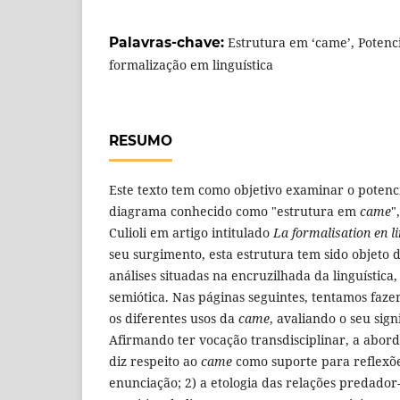
Palavras-chave:
Estrutura em ‘came’, Potenci
formalização em linguística
RESUMO
Este texto tem como objetivo examinar o potenc
diagrama conhecido como "estrutura em
came
"
Culioli em artigo intitulado
La formalisation en l
seu surgimento, esta estrutura tem sido objeto
análises situadas na encruzilhada da linguística
semiótica. Nas páginas seguintes, tentamos fa
os diferentes usos da
came
, avaliando o seu sign
Afirmando ter vocação transdisciplinar, a abo
diz respeito ao
came
como suporte para reflexões
enunciação; 2) a etologia das relações predador-