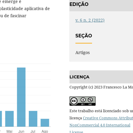
e emerge é
EDIÇÃO
asticidade aplicativa de
u de fascinar
v. 6 n. 2 (2022)
SEÇÃO
Artigos
LICENÇA
Copyright (c) 2023 Francesco La M
Este trabalho está licenciado sob 
licença
Creative Commons Attribut
NonCommercial 4.0 International
License
.