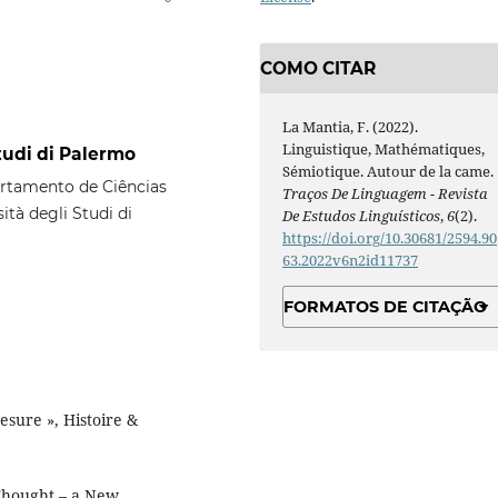
COMO CITAR
La Mantia, F. (2022).
Linguistique, Mathématiques,
tudi di Palermo
Sémiotique. Autour de la came.
artamento de Ciências
Traços De Linguagem - Revista
tà degli Studi di
De Estudos Linguísticos
,
6
(2).
https://doi.org/10.30681/2594.90
63.2022v6n2id11737
FORMATOS DE CITAÇÃO
esure », Histoire &
Thought – a New