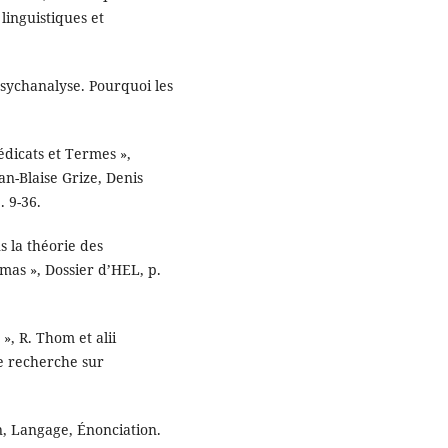
linguistiques et
Psychanalyse. Pourquoi les
édicats et Termes »,
an-Blaise Grize, Denis
. 9-36.
 la théorie des
mas », Dossier d’HEL, p.
», R. Thom et alii
e recherche sur
n, Langage, Énonciation.