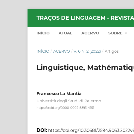
TRAÇOS DE LINGUAGEM - REVISTA
INÍCIO
ATUAL
ACERVO
SOBRE
INÍCIO
/
ACERVO
/
V. 6 N. 2 (2022)
/
Artigos
Linguistique, Mathématiq
Francesco La Mantia
Università degli Studi di Palermo
https://orcid.org/0000-0002-5893-4151
DOI:
https://doi.org/10.30681/2594.9063.2022v