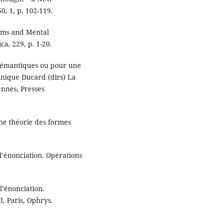
0, 1, p. 102-119.
rams and Mental
ca, 229, p. 1-20.
 sémantiques ou pour une
inique Ducard (dirs) La
ennes, Presses
une théorie des formes
 l’énonciation. Opérations
l’énonciation.
, Paris, Ophrys.