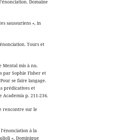
 l’énonciation. Domaine
tes saussuriens », in
’énonciation. Tours et
te Mental mis à nu.
is par Sophie Fisher et
Pour se faire langage.
s prédicatives et
ve Academia p. 211-234.
e rencontre sur le
l’énonciation à la
ulioli », Dominique