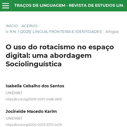
TRAÇOS DE LINGUAGEM - REVISTA DE ESTUDOS LINGUÍSTICOS
INÍCIO
/
ACERVO
/
V. 9 N. 1 (2025): LÍNGUA, FRONTEIRA E IDENTIDADES
/
Artigos
O uso do rotacismo no espaço
digital: uma abordagem
Sociolinguística
Isabella Cebalho dos Santos
UNEMAT
https://orcid.org/0009-0007-0489-2658
Jocineide Macedo Karim
UNEMAT
https://orcid.org/0000-0003-3373-4476