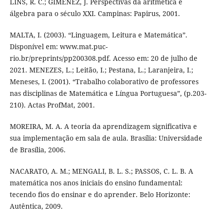
LINS, R. C.; GIMENEZ, J. Perspectivas da aritmética e
álgebra para o século XXI. Campinas: Papirus, 2001.
MALTA, I. (2003). “Linguagem, Leitura e Matemática”.
Disponível em: www.mat.puc-
rio.br/preprints/pp200308.pdf. Acesso em: 20 de julho de
2021. MENEZES, L.; Leitão, I.; Pestana, L.; Laranjeira, I.;
Meneses, I. (2001). “Trabalho colaborativo de professores
nas disciplinas de Matemática e Língua Portuguesa”, (p.203-
210). Actas ProfMat, 2001.
MOREIRA, M. A. A teoria da aprendizagem significativa e
sua implementação em sala de aula. Brasília: Universidade
de Brasília, 2006.
NACARATO, A. M.; MENGALI, B. L. S.; PASSOS, C. L. B. A
matemática nos anos iniciais do ensino fundamental:
tecendo fios do ensinar e do aprender. Belo Horizonte:
Autêntica, 2009.