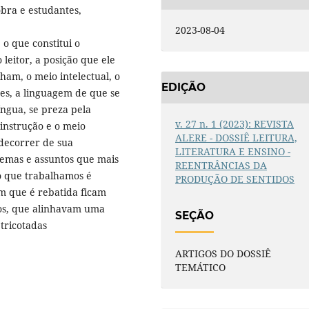
obra e estudantes,
2023-08-04
o que constitui o
 leitor, a posição que ele
am, o meio intelectual, o
EDIÇÃO
mes, a linguagem de que se
língua, se preza pela
v. 27 n. 1 (2023): REVISTA
instrução e o meio
ALERE - DOSSIÊ LEITURA,
 decorrer de sua
LITERATURA E ENSINO -
 temas e assuntos que mais
REENTRÂNCIAS DA
o que trabalhamos é
PRODUÇÃO DE SENTIDOS
m que é rebatida ficam
tos, que alinhavam uma
SEÇÃO
tricotadas
ARTIGOS DO DOSSIÊ
TEMÁTICO