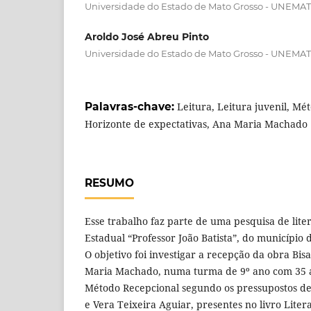
Universidade do Estado de Mato Grosso - UNEMAT
Aroldo José Abreu Pinto
Universidade do Estado de Mato Grosso - UNEMAT
Palavras-chave:
Leitura, Leitura juvenil, Mé
Horizonte de expectativas, Ana Maria Machado
RESUMO
Esse trabalho faz parte de uma pesquisa de lite
Estadual “Professor João Batista”, do município
O objetivo foi investigar a recepção da obra Bisa
Maria Machado, numa turma de 9º ano com 35 al
Método Recepcional segundo os pressupostos de
e Vera Teixeira Aguiar, presentes no livro Lite