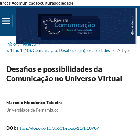
#rccs #comunicaçãoculturasociedade
Início
/
Acervo
/
v. 11 n. 1 (10): Comunicação: Desafios e (im)possibilidades
/
Artigos
Desafios e possibilidades da
Comunicação no Universo Virtual
Marcelo Mendonca Teixeira
Universidade de Pernambuco
DOI:
https://doi.org/10.30681/rccs.v11i1.10787