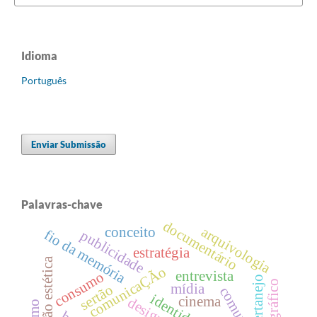
Idioma
Português
Enviar Submissão
Palavras-chave
documentário
arquivologia
conceito
fio da memória
publicidade
estratégia
subversão estética
comunicaÇÃo
entrevista
consumo
sertanejo
mídia
sertão
identidade
cinema
design