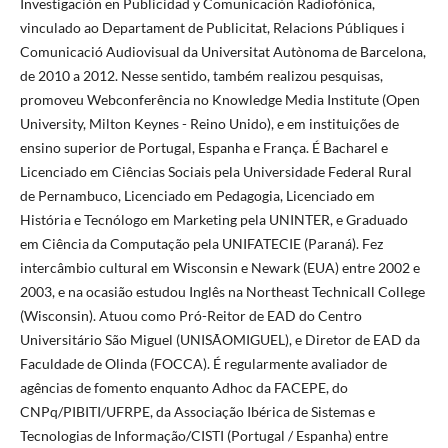
Investigación en Publicidad y Comunicación Radiofónica,
vinculado ao Departament de Publicitat, Relacions Públiques i
Comunicació Audiovisual da Universitat Autònoma de Barcelona,
de 2010 a 2012. Nesse sentido, também realizou pesquisas,
promoveu Webconferência no Knowledge Media Institute (Open
University, Milton Keynes - Reino Unido), e em instituições de
ensino superior de Portugal, Espanha e França. É Bacharel e
Licenciado em Ciências Sociais pela Universidade Federal Rural
de Pernambuco, Licenciado em Pedagogia, Licenciado em
História e Tecnólogo em Marketing pela UNINTER, e Graduado
em Ciência da Computação pela UNIFATECIE (Paraná). Fez
intercâmbio cultural em Wisconsin e Newark (EUA) entre 2002 e
2003, e na ocasião estudou Inglês na Northeast Technicall College
(Wisconsin). Atuou como Pró-Reitor de EAD do Centro
Universitário São Miguel (UNISÃOMIGUEL), e Diretor de EAD da
Faculdade de Olinda (FOCCA). É regularmente avaliador de
agências de fomento enquanto Adhoc da FACEPE, do
CNPq/PIBITI/UFRPE, da Associação Ibérica de Sistemas e
Tecnologias de Informação/CISTI (Portugal / Espanha) entre