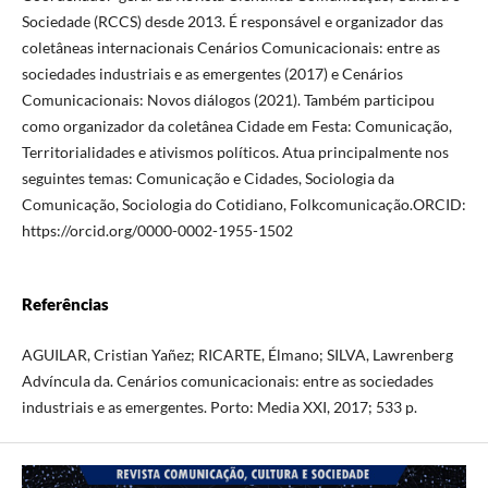
Sociedade (RCCS) desde 2013. É responsável e organizador das
coletâneas internacionais Cenários Comunicacionais: entre as
sociedades industriais e as emergentes (2017) e Cenários
Comunicacionais: Novos diálogos (2021). Também participou
como organizador da coletânea Cidade em Festa: Comunicação,
Territorialidades e ativismos políticos. Atua principalmente nos
seguintes temas: Comunicação e Cidades, Sociologia da
Comunicação, Sociologia do Cotidiano, Folkcomunicação.ORCID:
https://orcid.org/0000-0002-1955-1502
Referências
AGUILAR, Cristian Yañez; RICARTE, Élmano; SILVA, Lawrenberg
Advíncula da. Cenários comunicacionais: entre as sociedades
industriais e as emergentes. Porto: Media XXI, 2017; 533 p.