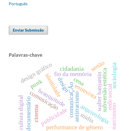
Português
Enviar Submissão
Palavras-chave
sertão
design gráfico
sociologia
cidadania
subversão estética
fio da memória
walter banjamin
identidade
cena
design
punk
comunicaÇÃo
entrevista
rede social
branquitude
comunicação
antirracismo
cultura digital
documentário
narcisismo
arquivologia
cinema
publicidade
mídia
performance de gênero