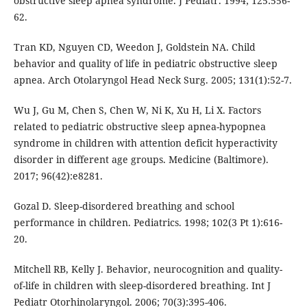
obstructive sleep apnea syndrome. J Pediatr. 1994; 125:556-
62.
Tran KD, Nguyen CD, Weedon J, Goldstein NA. Child
behavior and quality of life in pediatric obstructive sleep
apnea. Arch Otolaryngol Head Neck Surg. 2005; 131(1):52-7.
Wu J, Gu M, Chen S, Chen W, Ni K, Xu H, Li X. Factors
related to pediatric obstructive sleep apnea-hypopnea
syndrome in children with attention deficit hyperactivity
disorder in different age groups. Medicine (Baltimore).
2017; 96(42):e8281.
Gozal D. Sleep-disordered breathing and school
performance in children. Pediatrics. 1998; 102(3 Pt 1):616-
20.
Mitchell RB, Kelly J. Behavior, neurocognition and quality-
of-life in children with sleep-disordered breathing. Int J
Pediatr Otorhinolaryngol. 2006; 70(3):395-406.