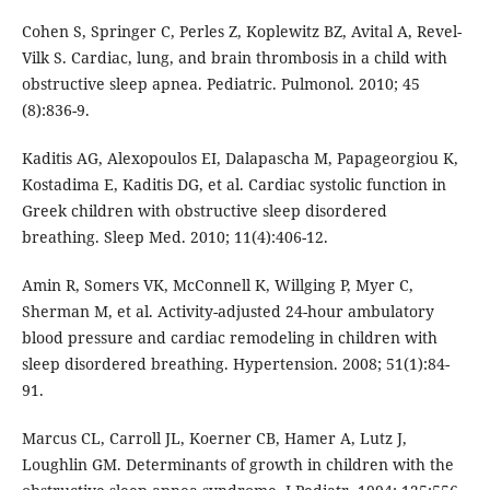
Cohen S, Springer C, Perles Z, Koplewitz BZ, Avital A, Revel-
Vilk S. Cardiac, lung, and brain thrombosis in a child with
obstructive sleep apnea. Pediatric. Pulmonol. 2010; 45
(8):836-9.
Kaditis AG, Alexopoulos EI, Dalapascha M, Papageorgiou K,
Kostadima E, Kaditis DG, et al. Cardiac systolic function in
Greek children with obstructive sleep disordered
breathing. Sleep Med. 2010; 11(4):406-12.
Amin R, Somers VK, McConnell K, Willging P, Myer C,
Sherman M, et al. Activity-adjusted 24-hour ambulatory
blood pressure and cardiac remodeling in children with
sleep disordered breathing. Hypertension. 2008; 51(1):84-
91.
Marcus CL, Carroll JL, Koerner CB, Hamer A, Lutz J,
Loughlin GM. Determinants of growth in children with the