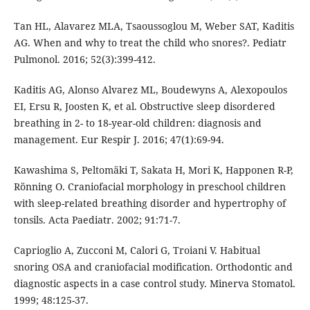
Tan HL, Alavarez MLA, Tsaoussoglou M, Weber SAT, Kaditis
AG. When and why to treat the child who snores?. Pediatr
Pulmonol. 2016; 52(3):399-412.
Kaditis AG, Alonso Alvarez ML, Boudewyns A, Alexopoulos
EI, Ersu R, Joosten K, et al. Obstructive sleep disordered
breathing in 2- to 18-year-old children: diagnosis and
management. Eur Respir J. 2016; 47(1):69-94.
Kawashima S, Peltomäki T, Sakata H, Mori K, Happonen R-P,
Rönning O. Craniofacial morphology in preschool children
with sleep-related breathing disorder and hypertrophy of
tonsils. Acta Paediatr. 2002; 91:71-7.
Caprioglio A, Zucconi M, Calori G, Troiani V. Habitual
snoring OSA and craniofacial modification. Orthodontic and
diagnostic aspects in a case control study. Minerva Stomatol.
1999; 48:125-37.