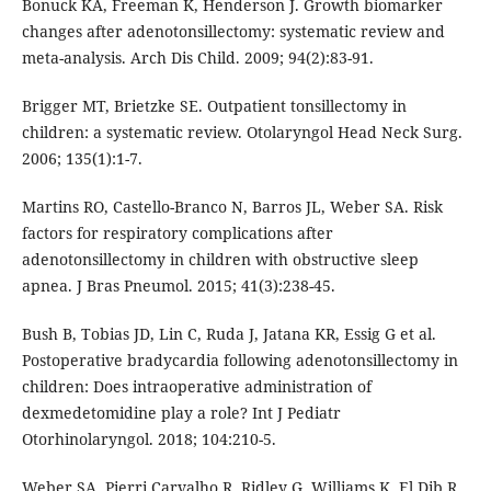
Bonuck KA, Freeman K, Henderson J. Growth biomarker
changes after adenotonsillectomy: systematic review and
meta-analysis. Arch Dis Child. 2009; 94(2):83-91.
Brigger MT, Brietzke SE. Outpatient tonsillectomy in
children: a systematic review. Otolaryngol Head Neck Surg.
2006; 135(1):1-7.
Martins RO, Castello-Branco N, Barros JL, Weber SA. Risk
factors for respiratory complications after
adenotonsillectomy in children with obstructive sleep
apnea. J Bras Pneumol. 2015; 41(3):238-45.
Bush B, Tobias JD, Lin C, Ruda J, Jatana KR, Essig G et al.
Postoperative bradycardia following adenotonsillectomy in
children: Does intraoperative administration of
dexmedetomidine play a role? Int J Pediatr
Otorhinolaryngol. 2018; 104:210-5.
Weber SA, Pierri Carvalho R, Ridley G, Williams K, El Dib R.