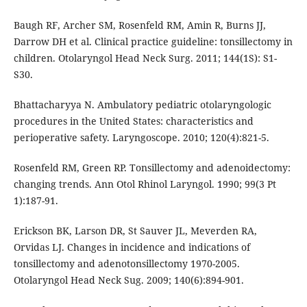
Baugh RF, Archer SM, Rosenfeld RM, Amin R, Burns JJ,
Darrow DH et al. Clinical practice guideline: tonsillectomy in
children. Otolaryngol Head Neck Surg. 2011; 144(1S): S1-
S30.
Bhattacharyya N. Ambulatory pediatric otolaryngologic
procedures in the United States: characteristics and
perioperative safety. Laryngoscope. 2010; 120(4):821-5.
Rosenfeld RM, Green RP. Tonsillectomy and adenoidectomy:
changing trends. Ann Otol Rhinol Laryngol. 1990; 99(3 Pt
1):187-91.
Erickson BK, Larson DR, St Sauver JL, Meverden RA,
Orvidas LJ. Changes in incidence and indications of
tonsillectomy and adenotonsillectomy 1970-2005.
Otolaryngol Head Neck Sug. 2009; 140(6):894-901.