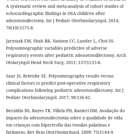
A systematic review and meta-analysis of cohort studies of
echocardiographic findings in OSA children after
adenotonsilectomy. Int J Pediatr Otorhinolaryngol. 2014;
78(10):1571-8.
Jaryszak EM, Shah RK, Vanison CC, Lander L, Choi SS.
Polysomnographic variables predictive of adverse
respiratory events after pediatric adenotonsillectomy. Arch
Otolaryngol Head Neck Surg. 2011; 137(1):15-8.
Saur JS, Brietzke SE. Polysomnography results versus
clinical factors to predict post-operative respiratory
complications following pediatric adenotonsillectomy. Int J
Pediatr Otorhinolaryngol. 2017; 98:136-42.
Beraldin BS, Rayes TR, Villela PH, Ranieri DM. Avaliação do
impacto da adenotonsilectomia sobre a qualidade de vida
em crianças com hipertrofia das tonsilas palatinas e
faríngeas. Rev Bras Otorrinolaringol. 2009; 75(1):64-9.