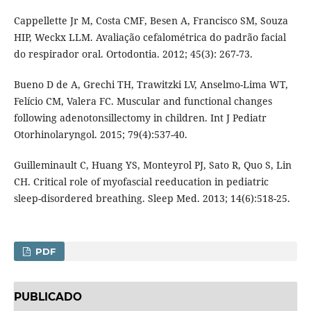
Cappellette Jr M, Costa CMF, Besen A, Francisco SM, Souza
HIP, Weckx LLM. Avaliação cefalométrica do padrão facial
do respirador oral. Ortodontia. 2012; 45(3): 267-73.
Bueno D de A, Grechi TH, Trawitzki LV, Anselmo-Lima WT,
Felício CM, Valera FC. Muscular and functional changes
following adenotonsillectomy in children. Int J Pediatr
Otorhinolaryngol. 2015; 79(4):537-40.
Guilleminault C, Huang YS, Monteyrol PJ, Sato R, Quo S, Lin
CH. Critical role of myofascial reeducation in pediatric
sleep-disordered breathing. Sleep Med. 2013; 14(6):518-25.
PDF
PUBLICADO