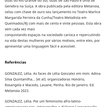
duas do Rio Grande do Sul, duas de São Paulo e uma de
Genebra na Suíça. A obra publicada pela editora Metanoia,
selou com chave de ouro seu lançamento no Teatro Marlice
Margarida Ferreira da Cunha/Teatro Metodista em
Queimados/RJ com mais de cento e vinte pessoas. Esta obra
vem cada vez mais
conquistando espaços na sociedade carioca e repercutindo
na vida destas mulheres por vários motivos, entre eles, por
apresentar uma linguagem fácil e acessível.
Referências
GONZALEZ, Lélia. As faces de Lélia Gonzalez em mim. Adina
Silva Quintanilha... (et al); organizadoras Honório,
Rosangela e Macedo, Lauane, Penha. Rio de Janeiro. Ed.
Metanoia 2023.
GONZALEZ, Lélia. Por um feminismo afro-latino-
americano:ensaios, intervenções e diálogos/ organização