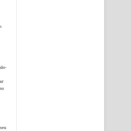
m
não-
car
omo
 seu