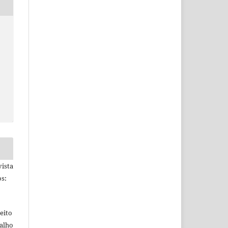
ista
s:
eito
balho