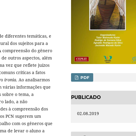
e diferentes temáticas, e
ral dos sujeitos para a
. A compreensão do gênero
 de outros aspectos, além
a vez que reflete juízos
omuns críticas a fatos
PDF
ivo
ironia
. Ao analisarmos
m várias informações que
 sobre o tema, a
PUBLICADO
ro lado, a não
dades à compreensão dos
02.08.2019
ue os PCN sugerem um
abalho com os gêneros que
rma de levar o aluno a