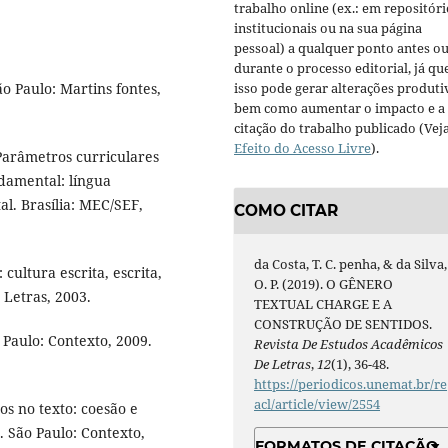
trabalho online (ex.: em repositóri
institucionais ou na sua página
pessoal) a qualquer ponto antes o
durante o processo editorial, já qu
o Paulo: Martins fontes,
isso pode gerar alterações produti
bem como aumentar o impacto e a
citação do trabalho publicado (Vej
Efeito do Acesso Livre
).
arâmetros curriculares
ndamental: língua
l. Brasília: MEC/SEF,
COMO CITAR
da Costa, T. C. penha, & da Silva,
cultura escrita, escrita,
O. P. (2019). O GÊNERO
 Letras, 2003.
TEXTUAL CHARGE E A
CONSTRUÇÃO DE SENTIDOS.
 Paulo: Contexto, 2009.
Revista De Estudos Acadêmicos
De Letras
,
12
(1), 36-48.
https://periodicos.unemat.br/re
acl/article/view/2554
os no texto: coesão e
. São Paulo: Contexto,
FORMATOS DE CITAÇÃO