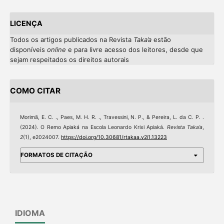
LICENÇA
Todos os artigos publicados na Revista
Taka’a
estão
disponíveis
online
e
para livre acesso dos leitores, desde que
sejam respeitados os direitos autorais
COMO CITAR
Morimã, E. C. ., Paes, M. H. R. ., Travessini, N. P., & Pereira, L. da C. P. .
(2024). O Remo Apiaká na Escola Leonardo Krixi Apiaká.
Revista Taka’a
,
2
(1), e2024007.
https://doi.org/10.30681/rtakaa.v2i1.13223
FORMATOS DE CITAÇÃO
IDIOMA