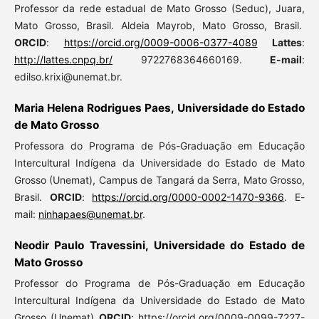
Professor da rede estadual de Mato Grosso (Seduc), Juara,
Mato Grosso, Brasil. Aldeia Mayrob, Mato Grosso, Brasil.
ORCID
:
https://orcid.org/0009-0006-0377-4089
Lattes
:
http://lattes.cnpq.br/
9722768364660169.
E-mail
:
edilso.krixi@unemat.br.
Maria Helena Rodrigues Paes, Universidade do Estado
de Mato Grosso
Professora do Programa de Pós-Graduação em Educação
Intercultural Indígena da Universidade do Estado de Mato
Grosso (Unemat), Campus de Tangará da Serra, Mato Grosso,
Brasil.
ORCID
:
https://orcid.org/0000-0002-1470-9366
. E-
mail:
ninhapaes@unemat.br
.
Neodir Paulo Travessini, Universidade do Estado de
Mato Grosso
Professor do Programa de Pós-Graduação em Educação
Intercultural Indígena da Universidade do Estado de Mato
Grosso (Unemat)
ORCID
: https://orcid.org/0009-0099-7227-