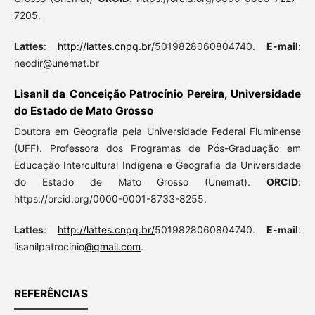
7205.
Lattes
:
http://lattes.cnpq.br/
5019828060804740.
E-mail
:
neodir
@
unemat.br
Lisanil da Conceição Patrocínio Pereira, Universidade
do Estado de Mato Grosso
Doutora em Geografia pela Universidade Federal Fluminense
(UFF). Professora dos Programas de Pós-Graduação em
Educação Intercultural Indígena e Geografia da Universidade
do Estado de Mato Grosso (Unemat).
ORCID
:
https://orcid.org/0000-0001-8733-8255.
Lattes
:
http://lattes.cnpq.br/
5019828060804740.
E-mail
:
lisanilpatrocinio
@gmail.com
.
REFERÊNCIAS