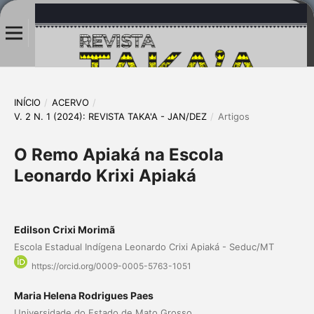
INÍCIO
/
ACERVO
/
V. 2 N. 1 (2024): REVISTA TAKA'A - JAN/DEZ
/
Artigos
O Remo Apiaká na Escola
Leonardo Krixi Apiaká
Edilson Crixi Morimã
Escola Estadual Indígena Leonardo Crixi Apiaká - Seduc/MT
https://orcid.org/0009-0005-5763-1051
Maria Helena Rodrigues Paes
Universidade do Estado de Mato Grosso