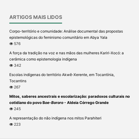
ARTIGOS MAIS LIDOS
Corpo-território e comunidade: Análise documental das propostas
epistemológicas do feminismo comunitário em Abya Yala
576
A força da tradição na voz e nas mãos das mulheres Kariri-Xocó: a
cerâmica como epistemologia indígena
342
Escolas indígenas do território Akwẽ-Xerente, em Tocantínia,
Tocantins
267
Mitos, saberes ancestrais e escolarização: paradoxos culturais no
cotidiano do povo B
oe-Bororo
- Aldeia Córrego Grande
245
A representação do não indígena nos mitos Parahiteri
223