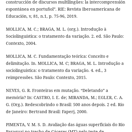
construcción de discursos multilingües: la intercomprensión
espontánea en portuñol”. RIE: Revista Iberoamericana de
Educación, v, 81, n.1, p. 75-96, 2019.
MOLLICA, M. C.; BRAGA, M. L. (org.). Introdução à
Sociolinguística: o tratamento da variação. 2. ed. São Paulo:
Contexto, 2004.
MOLLICA, M. C. Fundamentação teórica: Conceito e
delimitação. In. MOLLICA, M. C; BRAGA, M. L. Introdução a
sociolinguística: o tratamento da variação. 4. ed., 3
reimpressões. São Paulo: Contexto, 2015.
NEVES, G. R. Fronteiras em mutação. “Deletando” a
memória? In: CASTRO, I. E. de; MIRANDA, M.; EGLER, C. A.
G. (Org.). Redescobrindo o Brasil: 500 anos depois. 2 ed. Rio
de Janeiro: Bertrand Brasil: Faperj, 2000.
PIMENTA, V. M. S. D. Avaliação das águas superficiais do Rio
Paraguai no trecho de Cáceres (MT) pelo teste de