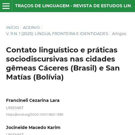
TRAÇOS DE LINGUAGEM - REVISTA DE ESTUDOS LINGUÍSTICOS
INÍCIO
/
ACERVO
/
V. 9 N. 1 (2025): LÍNGUA, FRONTEIRA E IDENTIDADES
/
Artigos
Contato linguístico e práticas
sociodiscursivas nas cidades
gêmeas Cáceres (Brasil) e San
Matías (Bolívia)
Francineli Cezarina Lara
UNEMAT
https://orcid.org/0000-0001-9621-158X
Jocineide Macedo Karim
UNEMAT