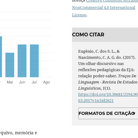
licença
Creative Commons Attribut
NonCommercial 4.0 International
License
.
COMO CITAR
Eugênio, C. dos S. L., &
Nascimento, C. A. G. do. (2017).
Um olhar discursivo nas
reflexões pedagógicas da EJA:
relação poder-saber.
Traços De
Linguagem - Revista De Estudos
Linguísticos
,
1
(1).
https://doi.org/10.30681/2594.90
63.2017v1n1id2621
FORMATOS DE CITAÇÃO
arquivo, memória e