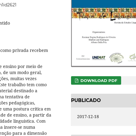
n1id2621
ntido
a como privada recebem
e ensino por meio de
o, de um modo geral,
ões, muitas vezes
DOWNLOAD PDF
Este trabalho tem como
aterial destinado a
na tentativa de
PUBLICADO
xões pedagógicas,
e uma postura crítica em
e de ensino, a partir da
2017-12-18
idade linguística. Com
sa insere-se numa
tenção para a dimensão