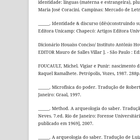
identidade: línguas (materna e estrangeira), plu
Maria José Coracini. Campinas: Mercado de Letr
______. Identidade & discurso (dês)construindo s
Editora Unicamp: Chapecó: Artigos Editora Unive
Dicionário Houaiss Conciso/ Instituto Antônio Ho
EDITOR Mauro de Salles Villar ]. - São Paulo : E
FOUCAULT, Michel. Vigiar e Punir: nascimento d
Raquel Ramalhete. Petrópolis, Vozes, 1987. 288p
______. Microfisica do poder. Tradução de Robe
Janeiro: Graal, 1997.
______. Method. A arqueologia do saber. Traduçã
Neves. 7.ed. Rio de Janeiro: Forense Universitári
publicado em 1969], 2007.
______. A arqueologia do saber. Tradução de Luiz