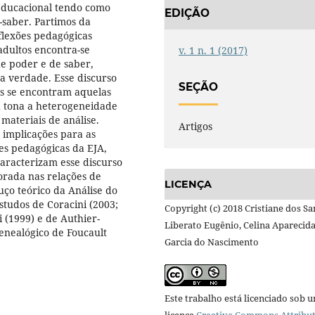
 educacional tendo como
EDIÇÃO
-saber. Partimos da
eflexões pedagógicas
adultos encontra-se
v. 1 n. 1 (2017)
de poder e de saber,
a verdade. Esse discurso
SEÇÃO
is se encontram aquelas
à tona a heterogeneidade
 materiais de análise.
Artigos
 implicações para as
es pedagógicas da EJA,
caracterizam esse discurso
orada nas relações de
LICENÇA
uço teórico da Análise do
studos de Coracini (2003;
Copyright (c) 2018 Cristiane dos Sa
 (1999) e de Authier-
Liberato Eugênio, Celina Aparecid
enealógico de Foucault
Garcia do Nascimento
Este trabalho está licenciado sob 