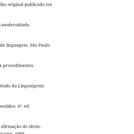
alho original publicado em
ós-modernidade.
 de linguagem. São Paulo:
 & procedimentos.
 Estudo da Lingua(gem).
entidos. 6ª. ed.
 afirmação do óbvio.
nicamp, 1988