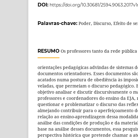
DOI:
https://doi.org/10.30681/2594.9063.2017v1
Palavras-chave:
Poder, Discurso, Efeito de se
RESUMO
Os professores tanto da rede públic
orientações pedagógicas advindas de sistemas d
documentos orientadores. Esses documentos sã
acatados numa postura de obediência às imposiç
veladas, que permeiam o discurso pedagógico. 
objetivo analisar e discutir discursivamente o m
professores e coordenadores do ensino da EJA, 
questionar e problematizar o discurso das refle
almejando contribuir para o aperfeiçoamento d
relação ao ensino-aprendizagem dessa modalidad
análise das condições de produção e da material
base na análise desses documentos, essa pesqui
perspectiva histórica que pretende chamar a a