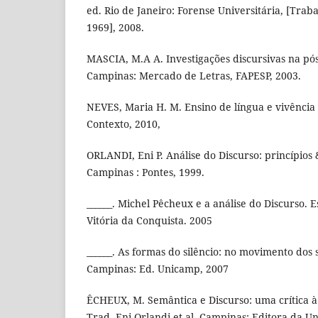
ed. Rio de Janeiro: Forense Universitária, [Trab
1969], 2008.
MASCIA, M.A A. Investigações discursivas na p
Campinas: Mercado de Letras, FAPESP, 2003.
NEVES, Maria H. M. Ensino de língua e vivência
Contexto, 2010,
ORLANDI, Eni P. Análise do Discurso: princípios
Campinas : Pontes, 1999.
______. Michel Pêcheux e a análise do Discurso.
Vitória da Conquista. 2005
______. As formas do silêncio: no movimento dos s
Campinas: Ed. Unicamp, 2007
ÊCHEUX, M. Semântica e Discurso: uma crítica à
Trad. Eni Orlandi et al. Campinas: Editora da U