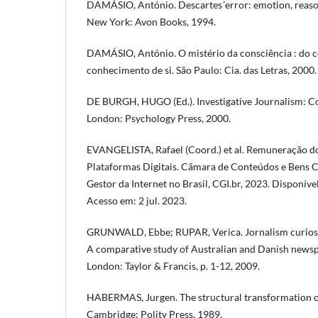
DAMÁSIO, António. Descartes´error: emotion, reaso
New York: Avon Books, 1994.
DAMÁSIO, António. O mistério da consciência : do 
conhecimento de si. São Paulo: Cia. das Letras, 2000.
DE BURGH, HUGO (Ed.). Investigative Journalism: Co
London: Psychology Press, 2000.
EVANGELISTA, Rafael (Coord.) et al. Remuneração d
Plataformas Digitais. Câmara de Conteúdos e Bens C
Gestor da Internet no Brasil, CGI.br, 2023. Disponív
Acesso em: 2 jul. 2023.
GRUNWALD, Ebbe; RUPAR, Verica. Jornalism curiosit
A comparative study of Australian and Danish newsp
London: Taylor & Francis, p. 1-12, 2009.
HABERMAS, Jurgen. The structural transformation of
Cambridge: Polity Press, 1989.