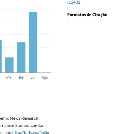
/11432
Formatos de Citação
demic News Research:
urnalism Studies, London:
vel em:
http://bitly.ws/NxSx