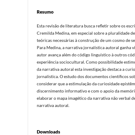
Resumo
Esta revisão de literatura busca refletir sobre os escr
Cremilda Medina, em especial sobre a pluralidade de
teóricas necessárias à construção de um cosmo de se
Para Medina, a narrativa jornalística autoral ganha v
autor avança além do código linguístico à outros có
experiência sociocultural. Como possibilidade esti
da narrativa autoral esta investigação destaca a cur
jornalística. O estudo dos documentos científicos s
considerar que a estimulação da curiosidade epistêm
discernimento informativo e com o apoio da memória
elaborar o mapa imagético da narrativa não verbal d
narrativa autoral.
Downloads