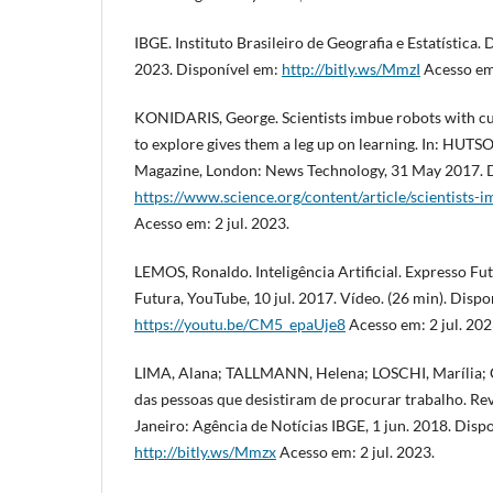
IBGE. Instituto Brasileiro de Geografia e Estatística. D
2023. Disponível em:
http://bitly.ws/MmzI
Acesso em:
KONIDARIS, George. Scientists imbue robots with cu
to explore gives them a leg up on learning. In: HUT
Magazine, London: News Technology, 31 May 2017. 
https://www.science.org/content/article/scientists-
Acesso em: 2 jul. 2023.
LEMOS, Ronaldo. Inteligência Artificial. Expresso Fu
Futura, YouTube, 10 jul. 2017. Vídeo. (26 min). Dispo
https://youtu.be/CM5_epaUje8
Acesso em: 2 jul. 202
LIMA, Alana; TALLMANN, Helena; LOSCHI, Marília; C
das pessoas que desistiram de procurar trabalho. Rev
Janeiro: Agência de Notícias IBGE, 1 jun. 2018. Disp
http://bitly.ws/Mmzx
Acesso em: 2 jul. 2023.