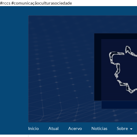
#rccs #comunicaçãoculturasociedade
Início
Atual
Acervo
Notícias
Sobre