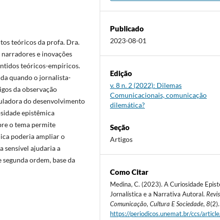
Publicado
2023-08-01
itos teóricos da profa. Dra.
 narradores e inovações
ntidos teóricos-empíricos.
Edição
ida quando o jornalista-
v. 8 n. 2 (2022): Dilemas
digos da observação
Comunicacionais, comunicação
muladora do desenvolvimento
dilemática?
iosidade epistêmica
obre o tema permite
Seção
ica poderia ampliar o
Artigos
 sensível ajudaria a
e segunda ordem, base da
Como Citar
Medina, C. (2023). A Curiosidade Epis
Jornalística e a Narrativa Autoral.
Revis
Comunicação, Cultura E Sociedade
,
8
(2).
https://periodicos.unemat.br/ccs/articl