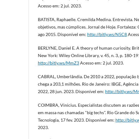
Acesso em: 2 jul. 2023.
BATISTA, Raphaelle. Cremilda Medina. Entrevista. N
objetivos, mas cúmplices. Jornal de Hoje. Fortaleza:
ago 2015. Disponível em:
http://bitly.ws/N5C8
Acesso
BERLYNE, Daniel E. A theory of human curiosity. Brit
New York: Wiley Online Library, v. 45, n. 3, p. 180-1
http://bitly.ws/MmZ3
Acesso em: 2 jul. 2023.
CABRAL, Umberlândia. De 2010 a 2022, população br
chega a 203,1 milhões. Rio de Janeiro: IBGE, Agência
2022, 28 jun. 2023. Disponível em:
http://bitly.ws/
COIMBRA, Vinicius. Especialistas discutem as razõe
em massa nas chamadas "big techs". Rio Grande do Su
Tecnologia, 17 fev. 2023. Disponível em:
http://bitly
2023.