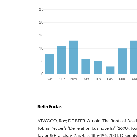
Referências
ATWOOD, Roy; DE BEER, Arnold. The Roots of Aca
Tobias Peucer’s “De relationibus novellis” (1690). Jo
Taylor & Francis, v. 2, n. 4, p. 485-496, 2001. Disponí