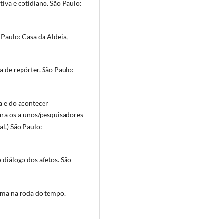
iva e cotidiano. São Paulo:
 Paulo: Casa da Aldeia,
a de repórter. São Paulo:
ia e do acontecer
ara os alunos/pesquisadores
l.) São Paulo:
o diálogo dos afetos. São
nema na roda do tempo.