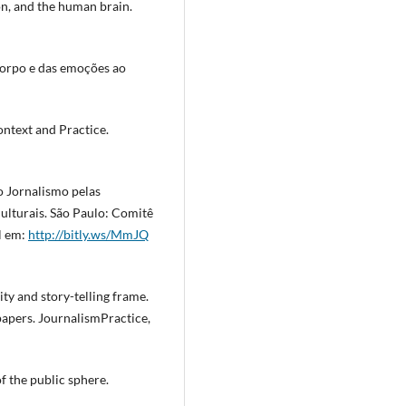
n, and the human brain.
corpo e das emoções ao
ntext and Practice.
o Jornalismo pelas
ulturais. São Paulo: Comitê
el em:
http://bitly.ws/MmJQ
y and story-telling frame.
apers. JournalismPractice,
 the public sphere.