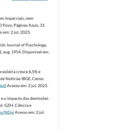
em imparciais, nem
 O Povo, Páginas Azuis, 31
 em: 2 jul. 2023.
ish Journal of Psychology,
91, aug. 1954. Disponível em:
asileira cresce 6,5% e
 de Notícias IBGE, Censo
MmxS
Acesso em: 2 jul. 2023.
s e o impacto das demissões
l: GZH, Ciência e
.ws/NDvi
Acesso em: 2 jul.