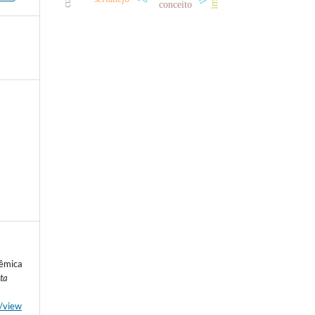
conceito
têmica
ta
e/view