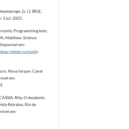
esemprego. [s. l.]: IBGE,
 2 jul. 2023.
riosity. Programming bots
SON, Matthew. Science
Disponível em:
imbue-robots-curiosity
turo. Nova Iorque: Canal
nível em:
3.
ÁSSIA, Rita. O desalento
ista Retratos, Rio de
onível em: