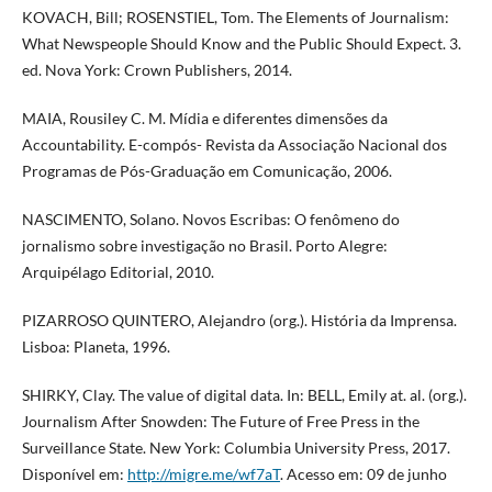
KOVACH, Bill; ROSENSTIEL, Tom. The Elements of Journalism:
What Newspeople Should Know and the Public Should Expect. 3.
ed. Nova York: Crown Publishers, 2014.
MAIA, Rousiley C. M. Mídia e diferentes dimensões da
Accountability. E-compós- Revista da Associação Nacional dos
Programas de Pós-Graduação em Comunicação, 2006.
NASCIMENTO, Solano. Novos Escribas: O fenômeno do
jornalismo sobre investigação no Brasil. Porto Alegre:
Arquipélago Editorial, 2010.
PIZARROSO QUINTERO, Alejandro (org.). História da Imprensa.
Lisboa: Planeta, 1996.
SHIRKY, Clay. The value of digital data. In: BELL, Emily at. al. (org.).
Journalism After Snowden: The Future of Free Press in the
Surveillance State. New York: Columbia University Press, 2017.
Disponível em:
http://migre.me/wf7aT
. Acesso em: 09 de junho