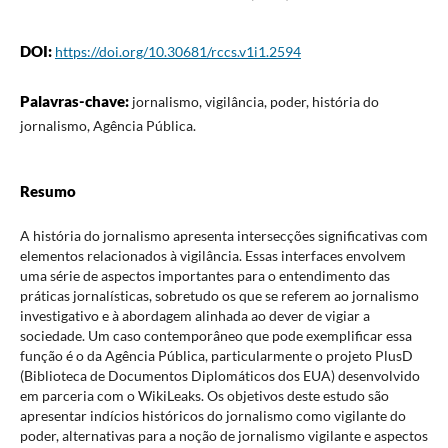
DOI:
https://doi.org/10.30681/rccs.v1i1.2594
Palavras-chave:
jornalismo, vigilância, poder, história do
jornalismo, Agência Pública.
Resumo
A história do jornalismo apresenta intersecções significativas com
elementos relacionados à vigilância. Essas interfaces envolvem
uma série de aspectos importantes para o entendimento das
práticas jornalísticas, sobretudo os que se referem ao jornalismo
investigativo e à abordagem alinhada ao dever de vigiar a
sociedade. Um caso contemporâneo que pode exemplificar essa
função é o da Agência Pública, particularmente o projeto PlusD
(Biblioteca de Documentos Diplomáticos dos EUA) desenvolvido
em parceria com o WikiLeaks. Os objetivos deste estudo são
apresentar indícios históricos do jornalismo como vigilante do
poder, alternativas para a noção de jornalismo vigilante e aspectos