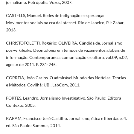
jornalismo. Petrópolis: Vozes, 2007.
CASTELLS, Manuel. Redes de indignação e esperança:
Movimentos sociais na era da internet. Rio de Janeiro, RJ: Zahar,
2013.
CHRISTOFOLETTI, Rogério; OLIVEIRA, Cândida de. Jornalismo
pós-wikileaks: Deontologia em tempos de vazamentos globais de
informação. Contemporanea: comunicação e cultura, vol.09, n.02,
agosto de 2011. P. 231-245.
CORREIA, João Carlos. O admirável Mundo das Notícias: Teorias
e Métodos. Covilhã: UBI, LabCom, 2011.
FORTES, Leandro. Jornalismo Investigativo. São Paulo: Editora
Contexto, 2005.
KARAM, Francisco José Castilho. Jornalismo, ética e liberdade. 4.
ed. São Paulo: Summus, 2014.