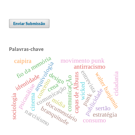
Enviar Submissão
Palavras-chave
fio da memória
movimento punk
caipira
arquivologia
antirracismo
entrevista
walter banjamin
cidadania
design
capas de Álbuns
identidade
comunicaÇÃo
conceito
cena
wicked
psicanálise
comunicação
publicidade
punk
cinema
sociologia
mídia
documentário
branquitude
sertão
narcisismo
estratégia
consumo