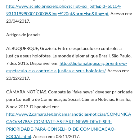
http://www.scielo.br/scielo.php?script=sci_pdf&pid=S0104-
93131999000100005&lng=%20pt&nrm=iso&tlng=pt
. Acesso em:
20/04/2017.
Artigos de jornais
ALBUQUERQUE, Graziela. Entre o espetáculo e o controle: a
justiça e seus holofotes. Le monde diplomatique Brasil. São Paulo,
7 dez. 2015. Disponível em:
http://diplomatique.org.br/entre-o-
espetaculo-e-o-controle-a-justica-e-seus-holofotes/
. Acesso em:
20/12/2017.
CÂMARA NOTÍCIAS. Combate às "fake news" deve ser prioridade
para Conselho de Comunicação Social. Câmara Notícias. Brasília,
8 nov. 2017. Disponível em:
http://www2.camara.leg.br/camaranoticias/noticias/COMUNICA
CAO/547867-COMBATE-AS-FAKE-NEWS-DEVE-SER-
PRIORIDADE-PARA-CONSELHO-DE-COMUNICACAO-
SOCIAL.html
. Acesso em: 08/11/2017.