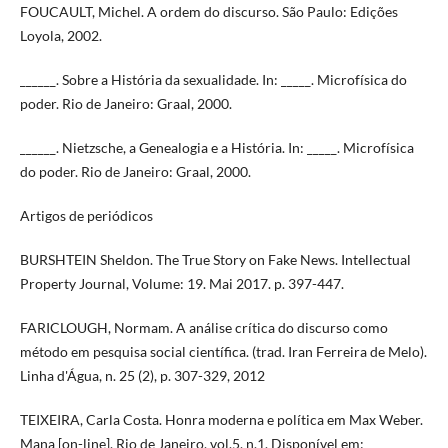
FOUCAULT, Michel. A ordem do discurso. São Paulo: Edições
Loyola, 2002.
______. Sobre a História da sexualidade. In: _____. Microfísica do
poder. Rio de Janeiro: Graal, 2000.
______. Nietzsche, a Genealogia e a História. In: _____. Microfísica
do poder. Rio de Janeiro: Graal, 2000.
Artigos de periódicos
BURSHTEIN Sheldon. The True Story on Fake News. Intellectual
Property Journal, Volume: 19. Mai 2017. p. 397-447.
FARICLOUGH, Normam. A análise crítica do discurso como
método em pesquisa social científica. (trad. Iran Ferreira de Melo).
Linha d'Água, n. 25 (2), p. 307-329, 2012
TEIXEIRA, Carla Costa. Honra moderna e política em Max Weber.
Mana [on-line], Rio de Janeiro, vol.5, n.1. Disponível em: