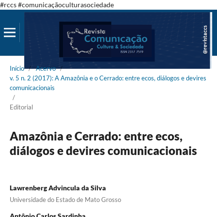
#rccs #comunicaçãoculturasociedade
Início
/
Acervo
/
v. 5 n. 2 (2017): A Amazônia e o Cerrado: entre ecos, diálogos e devires
comunicacionais
/
Editorial
Amazônia e Cerrado: entre ecos,
diálogos e devires comunicacionais
Lawrenberg Advincula da Silva
Universidade do Estado de Mato Grosso
Antônio Carlos Sardinha