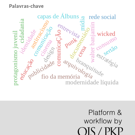
Palavras-chave
capas de Álbuns
rede social
mídia
cidadania
antirracismo
entrevista
walter banjamin
comunicação
documentário
identidade
comunicaÇÃo
wicked
protagonismo juvenil
consumo
punk
cinema
sertão
cena
design
estratégia
branquitude
educação
arquivologia
publicidade
fio da memória
modernidade líquida