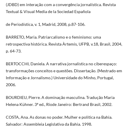
(JDBD) em interação com a convergência jornalística. Revista
Textual & Visual Media de la Sociedad Española
de Periodística, v. 1, Madrid, 2008, p.87-106.
BARRETO, Maria. Patriarcalismo e o feminismo: uma
retrospectiva histórica. Revista Àrtemis, UFPB, v.18, Brasil, 2004,
p. 64-73.
BERTOCCHI, Daniela. A narrativa jornalística no ciberespaço:
transformações conceitos e questões. Dissertação. (Mestrado em
Informação e Jornalismo.) Universidade do Minho, Portugal,
2006.
BOURDIEU, Pierre. A dominação masculina. Tradução Maria
Helena Kühner. 3ª ed., Riode Janeiro: Bertrand Brasil, 2002.
COSTA, Ana. As donas no poder. Mulher e politica na Bahia.
Salvador: Assembleia Legislativa da Bahia. 1998.