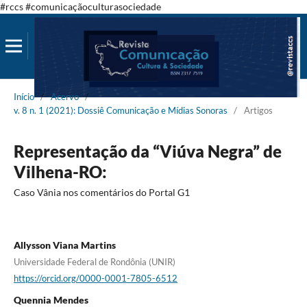
#rccs #comunicaçãoculturasociedade
Início
/
Acervo
/
v. 8 n. 1 (2021): Dossiê Comunicação e Mídias Sonoras
/
Artigos
Representação da “Viúva Negra” de
Vilhena-RO:
Caso Vânia nos comentários do Portal G1
Allysson Viana Martins
Universidade Federal de Rondônia (UNIR)
https://orcid.org/0000-0001-7805-6512
Quennia Mendes