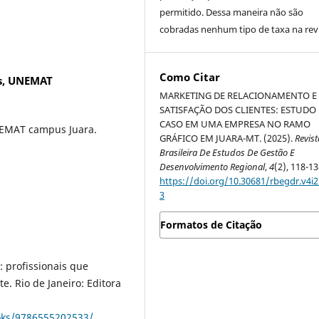
permitido. Dessa maneira não são
cobradas nenhum tipo de taxa na revi
Como Citar
os, UNEMAT
MARKETING DE RELACIONAMENTO E
SATISFAÇÃO DOS CLIENTES: ESTUDO
CASO EM UMA EMPRESA NO RAMO
NEMAT campus Juara.
GRÁFICO EM JUARA-MT. (2025).
Revist
Brasileira De Estudos De Gestão E
Desenvolvimento Regional
,
4
(2), 118-13
https://doi.org/10.30681/rbegdr.v4i2
3
Formatos de Citação
 profissionais que
e. Rio de Janeiro: Editora
ooks/9786555202533/
.