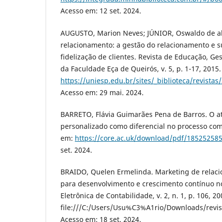
Acesso em: 12 set. 2024.
AUGUSTO, Marion Neves; JÚNIOR, Oswaldo de a
relacionamento: a gestão do relacionamento e 
fidelização de clientes. Revista de Educação, Ge
da Faculdade Eça de Queirós, v. 5, p. 1-17, 2015
https://uniesp.edu.br/sites/_biblioteca/revista
Acesso em: 29 mai. 2024.
BARRETO, Flávia Guimarães Pena de Barros. O 
personalizado como diferencial no processo comp
em:
https://core.ac.uk/download/pdf/185252585
set. 2024.
BRAIDO, Quelen Ermelinda. Marketing de relac
para desenvolvimento e crescimento contínuo no 
Eletrônica de Contabilidade, v. 2, n. 1, p. 106, 2
file:///C:/Users/Usu%C3%A1rio/Downloads/revis
Acesso em: 18 set. 2024.