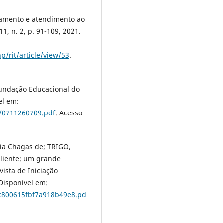
namento e atendimento ao
11, n. 2, p. 91-109, 2021.
p/rit/article/view/53
.
Fundação Educacional do
el em:
s/0711260709.pdf
. Acesso
ia Chagas de; TRIGO,
cliente: um grande
vista de Iniciação
. Disponível em:
dc800615fbf7a918b49e8.pd