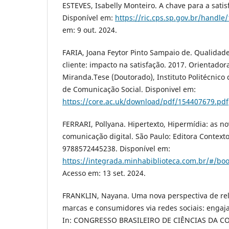
ESTEVES, Isabelly Monteiro. A chave para a satis
Disponível em:
https://ric.cps.sp.gov.br/handl
em: 9 out. 2024.
FARIA, Joana Feytor Pinto Sampaio de. Qualidad
cliente: impacto na satisfação. 2017. Orientado
Miranda.Tese (Doutorado), Instituto Politécnico 
de Comunicação Social. Disponivel em:
https://core.ac.uk/download/pdf/154407679.pdf
FERRARI, Pollyana. Hipertexto, Hipermídia: as n
comunicação digital. São Paulo: Editora Contexto
9788572445238. Disponível em:
https://integrada.minhabiblioteca.com.br/#/b
Acesso em: 13 set. 2024.
FRANKLIN, Nayana. Uma nova perspectiva de re
marcas e consumidores via redes sociais: engaj
In: CONGRESSO BRASILEIRO DE CIÊNCIAS DA CO