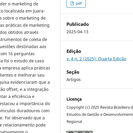
pdf
nder o marketing de
o localizada em Juara-
s sobre o marketing de
Publicado
 as práticas de marketing
2025-04-13
ados obtidos através
nstrumentos de coleta de
questões destinadas aos
Edição
 com 16 perguntas
v. 4 n. 2 (2025): Quarta Edição
a foi o estudo de caso
a empresa aplica práticas
Seção
lientes e melhorar seu
Artigos
quisa evidenciaram que a
o offset, e a integração
tar a eficiência e
Licença
destacou a importância do
Copyright (c) 2025 Revista Brasileira 
 vínculos duradouros com
Estudos de Gestão e Desenvolviment
de. Foi observado que a
Regional
de relacionamento pode
gativamente o