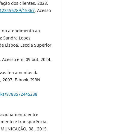
fação dos clientes. 2023.
e/123456789/15367
. Acesso
e no atendimento ao
ra: Sandra Lopes
de Lisboa, Escola Superior
. Acesso em: 09 out. 2024.
ovas ferramentas da
, 2007. E-book. ISBN
ooks/9788572445238
.
lacionamento entre
amento e transparência.
MUNICAÇÃO, 38., 2015,