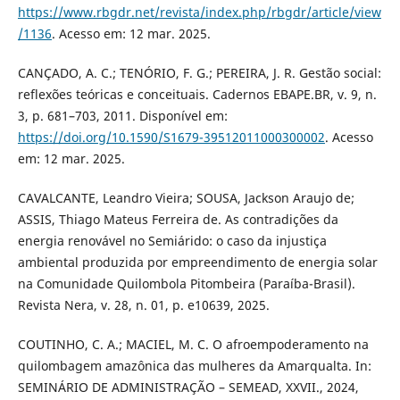
https://www.rbgdr.net/revista/index.php/rbgdr/article/view
/1136
. Acesso em: 12 mar. 2025.
CANÇADO, A. C.; TENÓRIO, F. G.; PEREIRA, J. R. Gestão social:
reflexões teóricas e conceituais. Cadernos EBAPE.BR, v. 9, n.
3, p. 681–703, 2011. Disponível em:
https://doi.org/10.1590/S1679-39512011000300002
. Acesso
em: 12 mar. 2025.
CAVALCANTE, Leandro Vieira; SOUSA, Jackson Araujo de;
ASSIS, Thiago Mateus Ferreira de. As contradições da
energia renovável no Semiárido: o caso da injustiça
ambiental produzida por empreendimento de energia solar
na Comunidade Quilombola Pitombeira (Paraíba-Brasil).
Revista Nera, v. 28, n. 01, p. e10639, 2025.
COUTINHO, C. A.; MACIEL, M. C. O afroempoderamento na
quilombagem amazônica das mulheres da Amarqualta. In:
SEMINÁRIO DE ADMINISTRAÇÃO – SEMEAD, XXVII., 2024,