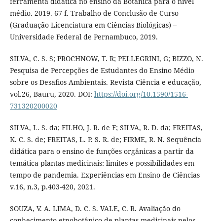
ferramenta didática no ensino da Botânica para o nível
médio. 2019. 67 f. Trabalho de Conclusão de Curso
(Graduação Licenciatura em Ciências Biológicas) –
Universidade Federal de Pernambuco, 2019.
SILVA, C. S. S; PROCHNOW, T. R; PELLEGRINI, G; BIZZO, N.
Pesquisa de Percepções de Estudantes do Ensino Médio
sobre os Desafios Ambientais. Revista Ciência e educação,
vol.26, Bauru, 2020. DOI:
https://doi.org/10.1590/1516-
731320200020
SILVA, L. S. da; FILHO, J. R. de F; SILVA, R. D. da; FREITAS,
K. C. S. de; FREITAS, L. P. S. R. de; FIRME, R. N. Sequência
didática para o ensino de funções orgânicas a partir da
temática plantas medicinais: limites e possibilidades em
tempo de pandemia. Experiências em Ensino de Ciências
v.16, n.3, p.403-420, 2021.
SOUZA, V. A. LIMA, D. C. S. VALE, C. R. Avaliação do
conhecimento etnobotânico de plantas medicinais pelos