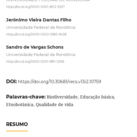
https://orcid.org/0000-0001-8512-9257
Jerônimo Vieira Dantas Filho
Universidade Federal de Rondônia
https://orcid.org/0000-0002-5965-9438
Sandro de Vargas Schons
Universidade Federal de Rondônia
https://orcid.org/0000-0001-9811-5356
DOI:
https://doi.org/10.30681/recs.v13i2.10759
Palavras-chave:
Biodiversidade, Educação básica,
Etnobotânica, Qualidade de vida
RESUMO