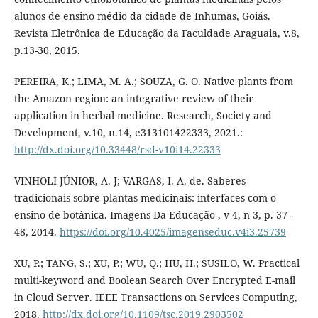
alunos de ensino médio da cidade de Inhumas, Goiás.
Revista Eletrônica de Educação da Faculdade Araguaia, v.8,
p.13-30, 2015.
PEREIRA, K.; LIMA, M. A.; SOUZA, G. O. Native plants from
the Amazon region: an integrative review of their
application in herbal medicine. Research, Society and
Development, v.10, n.14, e313101422333, 2021.:
http://dx.doi.org/10.33448/rsd-v10i14.22333
VINHOLI JÚNIOR, A. J; VARGAS, I. A. de. Saberes
tradicionais sobre plantas medicinais: interfaces com o
ensino de botânica. Imagens Da Educação , v 4, n 3, p. 37 -
48, 2014.
https://doi.org/10.4025/imagenseduc.v4i3.25739
XU, P.; TANG, S.; XU, P.; WU, Q.; HU, H.; SUSILO, W. Practical
multi-keyword and Boolean Search Over Encrypted E-mail
in Cloud Server. IEEE Transactions on Services Computing,
2018.
http://dx.doi.org/10.1109/tsc.2019.2903502