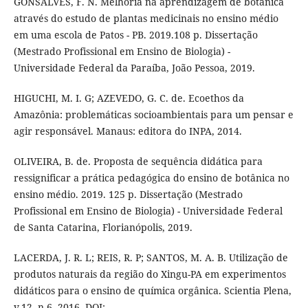
GONSALVES, F. N. Melhoria na aprendizagem de botânica
através do estudo de plantas medicinais no ensino médio
em uma escola de Patos - PB. 2019.108 p. Dissertação
(Mestrado Profissional em Ensino de Biologia) -
Universidade Federal da Paraíba, João Pessoa, 2019.
HIGUCHI, M. I. G; AZEVEDO, G. C. de. Ecoethos da
Amazônia: problemáticas socioambientais para um pensar e
agir responsável. Manaus: editora do INPA, 2014.
OLIVEIRA, B. de. Proposta de sequência didática para
ressignificar a prática pedagógica do ensino de botânica no
ensino médio. 2019. 125 p. Dissertação (Mestrado
Profissional em Ensino de Biologia) - Universidade Federal
de Santa Catarina, Florianópolis, 2019.
LACERDA, J. R. L; REIS, R. P; SANTOS, M. A. B. Utilização de
produtos naturais da região do Xingu-PA em experimentos
didáticos para o ensino de química orgânica. Scientia Plena,
v.12, n.6, 2016. DOI: