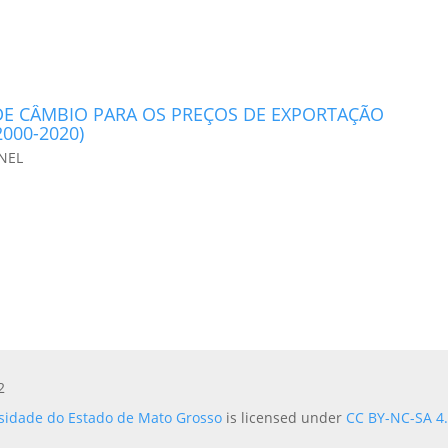
DE CÂMBIO PARA OS PREÇOS DE EXPORTAÇÃO
000-2020)
ONEL
2
sidade do Estado de Mato Grosso
is licensed under
CC BY-NC-SA 4