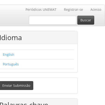
Periódicos UNEMAT
Registrar-se
Acesso
Buscar
Idioma
English
Português
nviar
Enviar Submissão
ubmissão
Palavras-chave