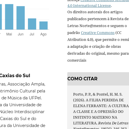
4.0 International License
.
Os direitos autorais dos artigos
publicados pertencem à Revista de
Letras Norte@mentos e seguem o
padrão
Creative Commons
(CC
Atribution 4.0), que permite o remi
a adaptação e criação de obras
derivadas do original, mesmo para 
comerciais
Caxias do Sul
COMO CITAR
as, Associação Ampla,
trimônio Cultural pela
Porto, P. P., & Pontel, H. M. S.
r de Música da UFPel.
(2026). A FILHA PERDIDA DE
a da Universidade de
ELENA FERRANTE: A CULTURA
A CLASSE E A OPRESSÃO DO
úcleo Interdisciplinar
INSTINTO MATERNO NA
Caxias do Sul e do
LITERATURA.
Revista De Letras
ra da Universidade de
Norte@mentos
,
19
(56), 346-363.