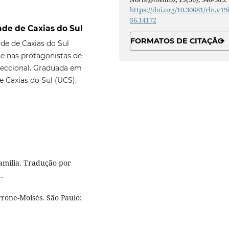
https://doi.org/10.30681/rln.v19
56.14172
ade de Caxias do Sul
FORMATOS DE CITAÇÃO
de de Caxias do Sul
se nas protagonistas de
rseccional. Graduada em
 Caxias do Sul (UCS).
família. Tradução por
.
rone-Moisés. São Paulo: