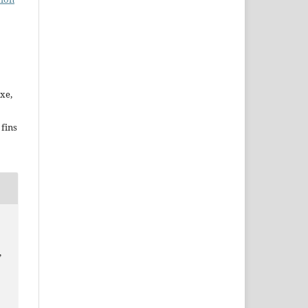
xe,
fins
,