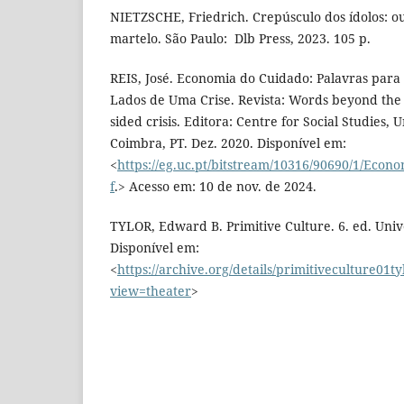
NIETZSCHE, Friedrich. Crepúsculo dos ídolos: ou
martelo. São Paulo: ‎ Dlb Press, 2023. 105 p.
REIS, José. Economia do Cuidado: Palavras par
Lados de Uma Crise. Revista: Words beyond the
sided crisis. Editora: Centre for Social Studies, 
Coimbra, PT. Dez. 2020. Disponível em:
<
https://eg.uc.pt/bitstream/10316/90690/1/Ec
f
.> Acesso em: 10 de nov. de 2024.
TYLOR, Edward B. Primitive Culture. 6. ed. Unive
Disponível em:
<
https://archive.org/details/primitiveculture01
view=theater
>