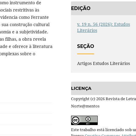
como instrumento de
EDIÇÃO
ciais restritivas às
 evidencia como Ferrante
v. 19 n. 56 (2026): Estudos
 sua construção cultural
Literários
nomia e a subjetividade.
s filhas, a obra revela
de e oferece à literatura
SEÇÃO
complexas sobre o
Artigos Estudos Literários
LICENÇA
Copyright (c) 2026 Revista de Letra
Norte@mentos
Este trabalho está licenciado sob 
licença
Creative Commons Attribu