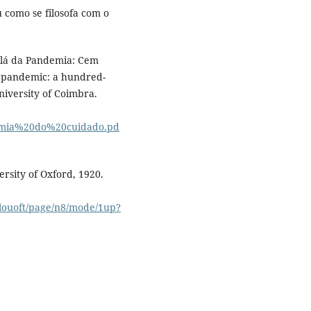
 como se filosofa com o
a lá da Pandemia: Cem
 pandemic: a hundred-
University of Coimbra.
onomia%20do%20cuidado.pd
rsity of Oxford, 1920.
tylouoft/page/n8/mode/1up?