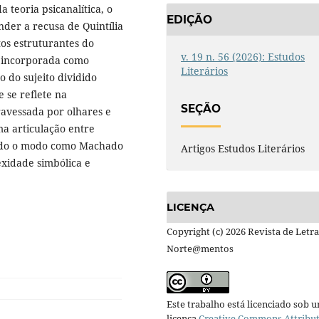
 teoria psicanalítica, o
EDIÇÃO
der a recusa de Quintília
tos estruturantes do
v. 19 n. 56 (2026): Estudos
 é incorporada como
Literários
o do sujeito dividido
e se reflete na
SEÇÃO
ravessada por olhares e
ma articulação entre
inando o modo como Machado
Artigos Estudos Literários
xidade simbólica e
LICENÇA
Copyright (c) 2026 Revista de Letra
Norte@mentos
Este trabalho está licenciado sob 
licença
Creative Commons Attribu