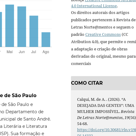
4.0 International License
.
Os direitos autorais dos artigos
publicados pertencem à Revista de
Letras Norte@mentos e seguem o
padrão
Creative Commons
(CC
Atribution 4.0), que permite o remi
a adaptação e criação de obras
derivadas do original, mesmo para 
comerciais
COMO CITAR
e de São Paulo
Calqui, M. de A. . (2026). “A
 de São Paulo e
DESEJADA DAS GENTES”: UMA
MULHER IMPOSSÍVEL.
Revista
a no Departamento de
De Letras Norte@mentos
,
19
(56)
unicipal de Santo André.
54-68.
 Literária e Literatura
https://doi.org/10.30681/rln.v19
USP). Sua formação e
56.14332