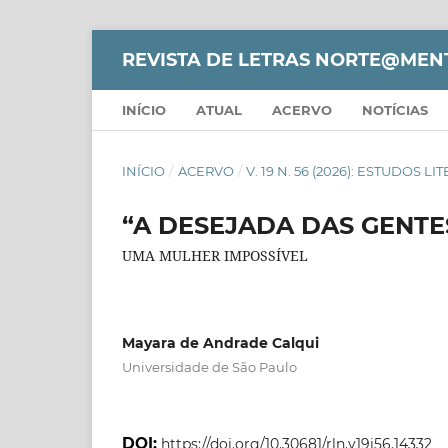
REVISTA DE LETRAS NORTE@MEN
INÍCIO
ATUAL
ACERVO
NOTÍCIAS
INÍCIO
/
ACERVO
/
V. 19 N. 56 (2026): ESTUDOS L
“A DESEJADA DAS GENTE
UMA MULHER IMPOSSÍVEL
Mayara de Andrade Calqui
Universidade de São Paulo
DOI:
https://doi.org/10.30681/rln.v19i56.14332