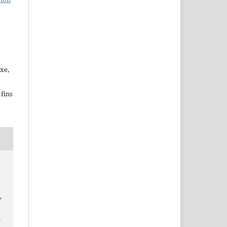
xe,
fins
,
i