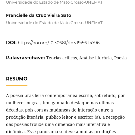
Universidade do Estado de Mato Grosso-UNEMAT
Francielle da Cruz Vieira Sato
Universidade do Estado de Mato Grosso-UNEMAT
DOI:
https://doi.org/10.30681/rln.v19i56.14796
Palavras-chave:
Teorias críticas, Análise literária, Poesia
RESUMO
A poesia brasileira contemporânea escrita, sobretudo, por
mulheres negras, tem ganhado destaque nas últimas
décadas, pois com as mudanças de interação entre a
produção literária, público leitor e escritor (a), a recepção
das poesias trouxe uma dimensão mais interativa e
dinâmica. Esse panorama se deve a muitas produções