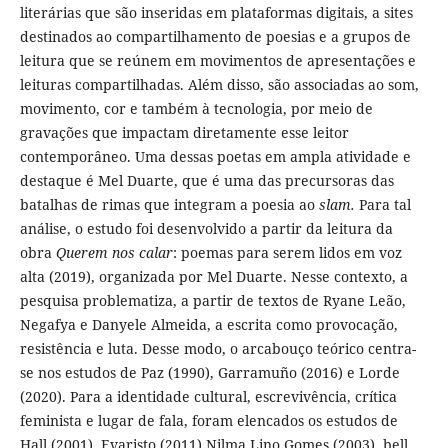
literárias que são inseridas em plataformas digitais, a sites
destinados ao compartilhamento de poesias e a grupos de
leitura que se reúnem em movimentos de apresentações e
leituras compartilhadas. Além disso, são associadas ao som,
movimento, cor e também à tecnologia, por meio de
gravações que impactam diretamente esse leitor
contemporâneo. Uma dessas poetas em ampla atividade e
destaque é Mel Duarte, que é uma das precursoras das
batalhas de rimas que integram a poesia ao
slam.
Para tal
análise, o estudo foi desenvolvido a partir da leitura da
obra
Querem nos calar
: poemas para serem lidos em voz
alta (2019), organizada por Mel Duarte. Nesse contexto, a
pesquisa problematiza, a partir de textos de Ryane Leão,
Negafya e Danyele Almeida, a escrita como provocação,
resistência e luta. Desse modo, o arcabouço teórico centra-
se nos estudos de Paz (1990), Garramuño (2016) e Lorde
(2020). Para a identidade cultural, escrevivência, crítica
feminista e lugar de fala, foram elencados os estudos de
Hall (2001), Evaristo (2011) Nilma Lino Gomes (2003), bell