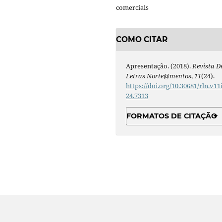
comerciais
COMO CITAR
Apresentação. (2018).
Revista D
Letras Norte@mentos
,
11
(24).
https://doi.org/10.30681/rln.v11
24.7313
FORMATOS DE CITAÇÃO