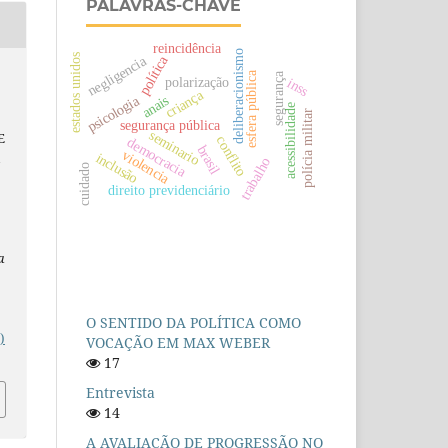
PALAVRAS-CHAVE
reincidência
deliberacionismo
política
estados unidos
negligencia
esfera pública
segurança
polarização
inss
criança
psicologia
anais
acessibilidade
polícia militar
segurança pública
seminario
E
conflito
democracia
brasil
violencia
A
inclusão
trabalho
cuidado
direito previdenciário
a
O SENTIDO DA POLÍTICA COMO
)
VOCAÇÃO EM MAX WEBER
17
Entrevista
14
A AVALIAÇÃO DE PROGRESSÃO NO