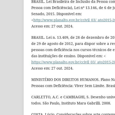
BRASIL. Lei Brasileira de Inclusão da Pessoa com
Pessoa com Deficiência), Lei nº 13.146, de 6 de j
Senado, 2015. Disponível em:
<
http://www.planalto.gov.br/ccivil_03/_ato2015-
Acesso em: 27 out. 2024.
BRASIL. Lei n. 13.409, de 28 de dezembro de 2016
de 29 de agosto de 2012, para dispor sobre a r
pessoas com deficiência nos cursos técnicos de 
das instituições de ensino. Disponível em: <
https://www.planalto.gov.br/ccivil_03/_ato2015-2
Acesso em: 27 out. 2024.
MINISTÉRIO DOS DIREITOS HUMANOS. Plano Naci
Pessoas com Deficiência: Viver Sem Limite. Brasí
CARLETTO, A.C. e CAMBIAGHI, S. Desenho unive
todos. São Paulo, Instituto Mara Gabrilli. 2008.
COSTA, Lúcio. Considerações sobre arte contemp