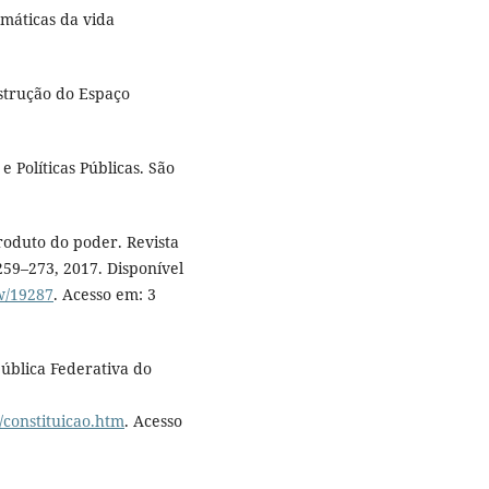
emáticas da vida
strução do Espaço
 Políticas Públicas. São
oduto do poder. Revista
. 259–273, 2017. Disponível
ew/19287
. Acesso em: 3
pública Federativa do
:
o/constituicao.htm
. Acesso