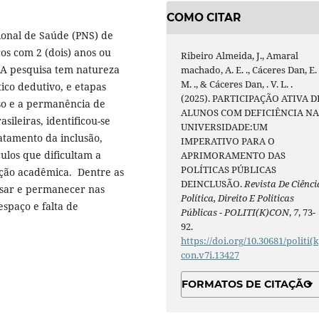
COMO CITAR
onal de Saúde (PNS) de
os com 2 (dois) anos ou
Ribeiro Almeida, J., Amaral
. A pesquisa tem natureza
machado, A. E. ., Cáceres Dan, E.
M. ., & Cáceres Dan, . V. L. .
ico dedutivo, e etapas
(2025). PARTICIPAÇÃO ATIVA D
so e a permanência de
ALUNOS COM DEFICIÊNCIA N
sileiras, identificou-se
UNIVERSIDADE:UM
atamento da inclusão,
IMPERATIVO PARA O
ulos que dificultam a
APRIMORAMENTO DAS
POLÍTICAS PÚBLICAS
ação acadêmica. Dentre as
DEINCLUSÃO.
Revista De Ciênci
ssar e permanecer nas
Política, Direito E Politicas
espaço e falta de
Públicas - POLITI(K)CON
,
7
, 73-
92.
https://doi.org/10.30681/politi(k
con.v7i.13427
FORMATOS DE CITAÇÃO