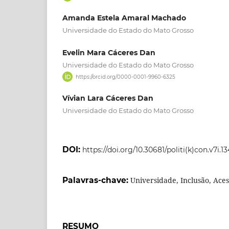
Amanda Estela Amaral Machado
Universidade do Estado do Mato Grosso
Evelin Mara Cáceres Dan
Universidade do Estado do Mato Grosso
https://orcid.org/0000-0001-9960-6325
Vívian Lara Cáceres Dan
Universidade do Estado do Mato Grosso
DOI:
https://doi.org/10.30681/politi(k)con.v7i.1
Palavras-chave:
Universidade, Inclusão, Aces
RESUMO