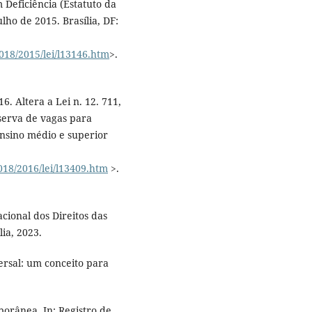
 Deficiência (Estatuto da
ulho de 2015. Brasília, DF:
2018/2015/lei/l13146.htm
>.
. Altera a Lei n. 12. 711,
eserva de vagas para
ensino médio e superior
018/2016/lei/l13409.htm
>.
onal dos Direitos das
lia, 2023.
rsal: um conceito para
orânea. In: Registro de