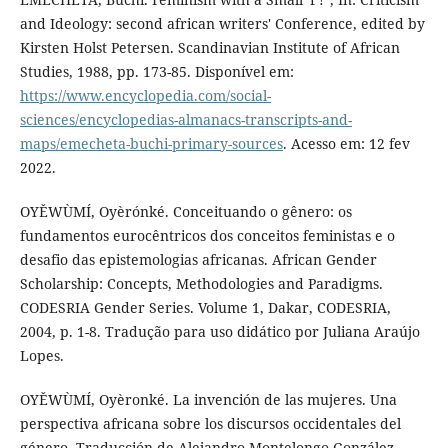
and Ideology: second african writers' Conference, edited by
Kirsten Holst Petersen. Scandinavian Institute of African
Studies, 1988, pp. 173-85. Disponível em:
https://www.encyclopedia.com/social-
sciences/encyclopedias-almanacs-transcripts-and-
maps/emecheta-buchi-primary-sources
. Acesso em: 12 fev
2022.
OYĚWÙMÍ, Oyèrónké. Conceituando o gênero: os
fundamentos eurocêntricos dos conceitos feministas e o
desafio das epistemologias africanas. African Gender
Scholarship: Concepts, Methodologies and Paradigms.
CODESRIA Gender Series. Volume 1, Dakar, CODESRIA,
2004, p. 1-8. Tradução para uso didático por Juliana Araújo
Lopes.
OYĚWÙMÍ, Oyèronké. La invención de las mujeres. Una
perspectiva africana sobre los discursos occidentales del
género. Traducción de Alejandro Montelongo González