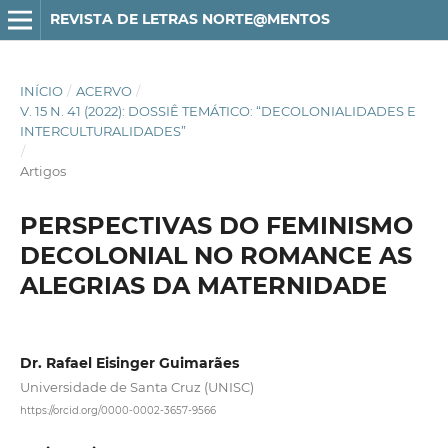
REVISTA DE LETRAS NORTE@MENTOS
INÍCIO
/
ACERVO
/
V. 15 N. 41 (2022): DOSSIÊ TEMÁTICO: “DECOLONIALIDADES E
INTERCULTURALIDADES”
/
Artigos
PERSPECTIVAS DO FEMINISMO
DECOLONIAL NO ROMANCE AS
ALEGRIAS DA MATERNIDADE
Dr. Rafael Eisinger Guimarães
Universidade de Santa Cruz (UNISC)
https://orcid.org/0000-0002-3657-9566