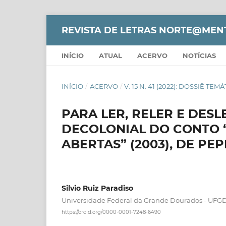
REVISTA DE LETRAS NORTE@MEN
INÍCIO
ATUAL
ACERVO
NOTÍCIAS
INÍCIO
/
ACERVO
/
V. 15 N. 41 (2022): DOSSIÊ 
PARA LER, RELER E DES
DECOLONIAL DO CONTO 
ABERTAS” (2003), DE PE
Silvio Ruiz Paradiso
Universidade Federal da Grande Dourados - UFG
https://orcid.org/0000-0001-7248-6490