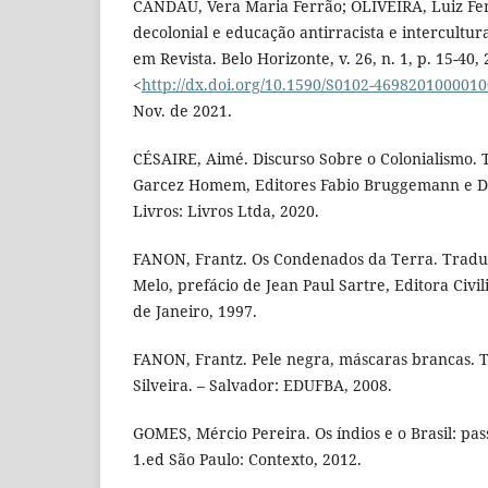
CANDAU, Vera Maria Ferrão; OLIVEIRA, Luiz Fe
decolonial e educação antirracista e intercultura
em Revista. Belo Horizonte, v. 26, n. 1, p. 15-40,
<
http://dx.doi.org/10.1590/S0102-469820100001
Nov. de 2021.
CÉSAIRE, Aimé. Discurso Sobre o Colonialismo. 
Garcez Homem, Editores Fabio Bruggemann e Da
Livros: Livros Ltda, 2020.
FANON, Frantz. Os Condenados da Terra. Tradu
Melo, prefácio de Jean Paul Sartre, Editora Civili
de Janeiro, 1997.
FANON, Frantz. Pele negra, máscaras brancas. 
Silveira. – Salvador: EDUFBA, 2008.
GOMES, Mércio Pereira. Os índios e o Brasil: pas
1.ed São Paulo: Contexto, 2012.