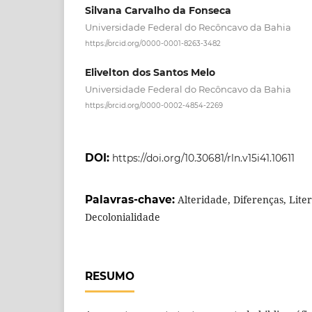
Silvana Carvalho da Fonseca
Universidade Federal do Recôncavo da Bahia
https://orcid.org/0000-0001-8263-3482
Elivelton dos Santos Melo
Universidade Federal do Recôncavo da Bahia
https://orcid.org/0000-0002-4854-2269
DOI:
https://doi.org/10.30681/rln.v15i41.10611
Palavras-chave:
Alteridade, Diferenças, Lite
Decolonialidade
RESUMO