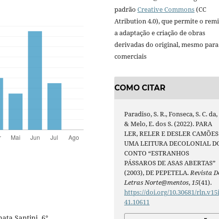
padrão
Creative Commons
(CC
Atribution 4.0), que permite o remi
a adaptação e criação de obras
derivadas do original, mesmo para 
comerciais
COMO CITAR
Paradiso, S. R., Fonseca, S. C. da,
& Melo, E. dos S. (2022). PARA
LER, RELER E DESLER CAMÕES
UMA LEITURA DECOLONIAL D
CONTO “ESTRANHOS
PÁSSAROS DE ASAS ABERTAS”
(2003), DE PEPETELA.
Revista D
Letras Norte@mentos
,
15
(41).
https://doi.org/10.30681/rln.v15
41.10611
ta Santini, 6°