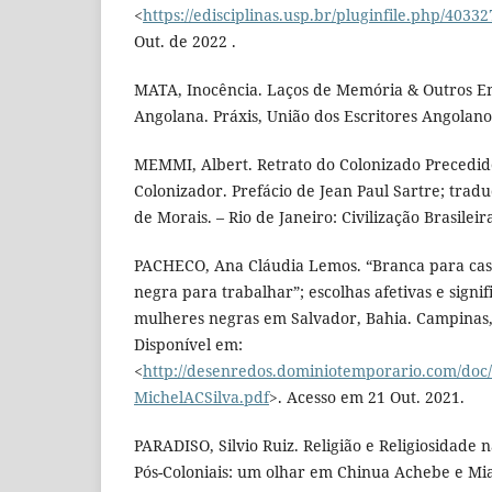
<
https://edisciplinas.usp.br/pluginfile.php/4033
Out. de 2022 .
MATA, Inocência. Laços de Memória & Outros En
Angolana. Práxis, União dos Escritores Angolano
MEMMI, Albert. Retrato do Colonizado Precedid
Colonizador. Prefácio de Jean Paul Sartre; trad
de Morais. – Rio de Janeiro: Civilização Brasileir
PACHECO, Ana Cláudia Lemos. “Branca para casar
negra para trabalhar”; escolhas afetivas e signif
mulheres negras em Salvador, Bahia. Campinas, S
Disponível em:
<
http://desenredos.dominiotemporario.com/doc
MichelACSilva.pdf
>. Acesso em 21 Out. 2021.
PARADISO, Silvio Ruiz. Religião e Religiosidade 
Pós-Coloniais: um olhar em Chinua Achebe e Mi