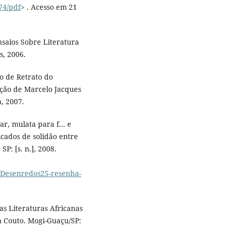
274/pdf
> . Acesso em 21
saios Sobre Literatura
s, 2006.
o de Retrato do
ução de Marcelo Jacques
a, 2007.
, mulata para f... e
icados de solidão entre
P: [s. n.], 2008.
/Desenredos25-resenha-
nas Literaturas Africanas
a Couto. Mogi-Guaçu/SP: