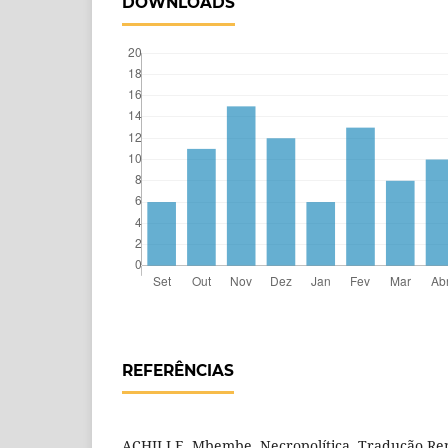
DOWNLOADS
REFERÊNCIAS
ACHILLE, Mbembe. Necropolítica. Tradução Rena