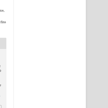
xe,
fins
:
O
e
i