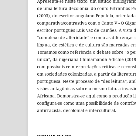
Apresenta-se neste texto, um estudo bibliográfi
de uma leitura decolonial do conto Estranhos P
(2003), do escritor angolano Pepetela, orientad
comparativa/contrastiva com o Canto V - O Giga
escritor português Luís Vaz de Camões. À vista di
“complexo de alteridade” e como as diferenças 
língua, de estética e de cultura são marcadas e
Tomamos como referência o debate sobre "o per
única”, da nigeriana Chimamanda Adichie (2019
com possíveis reinterpretações críticas e recon
em sociedades colonizadas, a partir da literatu
portuguesa. Neste processo de “des-leitura”, a
visões antagônicas sobre o mesmo fato: a invasã
Africana. Demonstra-se aqui como a produção li
configura-se como uma possibilidade de contri
antirracista, decolonial e intercultural.