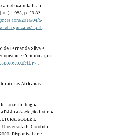
de amefricanidade. In:
jun.). 1988, p. 69-82.
dpress.com/2016/04/a-
e-lelia-gonzales1.pdf
> .
o de Fernanda Silva e
, Feminismo e Comunicação.
ecopos.eco.ufrj.br
> .
iteraturas Africanas.
africanas de língua
LADAA (Associação Latino-
 CULTURA, PODER E
 – Universidade Cândido
2000. Disponível em: