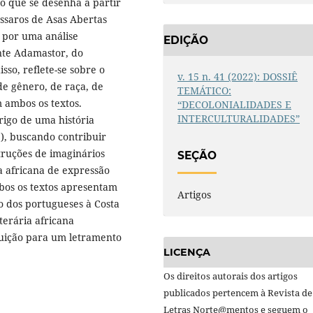
co que se desenha a partir
ássaros de Asas Abertas
a por uma análise
EDIÇÃO
nte Adamastor, do
sso, reflete-se sobre o
v. 15 n. 41 (2022): DOSSIÊ
de gênero, de raça, de
TEMÁTICO:
m ambos os textos.
“DECOLONIALIDADES E
INTERCULTURALIDADES”
igo de uma história
), buscando contribuir
struções de imaginários
SEÇÃO
ra africana de expressão
mbos os textos apresentam
Artigos
o dos portugueses à Costa
terária africana
buição para um letramento
LICENÇA
Os direitos autorais dos artigos
publicados pertencem à Revista de
Letras Norte@mentos e seguem o