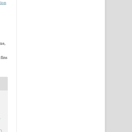
tion
xe,
fins
i