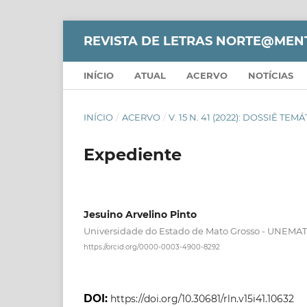
REVISTA DE LETRAS NORTE@MEN
INÍCIO
ATUAL
ACERVO
NOTÍCIAS
INÍCIO
/
ACERVO
/
V. 15 N. 41 (2022): DOSSIÊ 
Expediente
Jesuino Arvelino Pinto
Universidade do Estado de Mato Grosso - UNEMAT
https://orcid.org/0000-0003-4900-8292
DOI:
https://doi.org/10.30681/rln.v15i41.10632