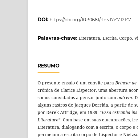
DOI:
https://doi.org/10.30681/rln.v17i47.12147
Palavras-chave:
Literatura, Escrita, Corpo, V
RESUMO
O presente ensaio é um convite para
Brincar de
crônica de Clarice Lispector, uma abertura aco
somos convidados a pensar junto com
outrem
. 
alguns rastros de Jacques Derrida, a partir de s
por Derek Attridge, em 1989: “
Essa estranha ins
Literatu
ra”. Com base em suas elucubrações, ir
Literatura, dialogando com a escrita, o corpo e
permeiam a escrita-corpo de Lispector e Nietzsc