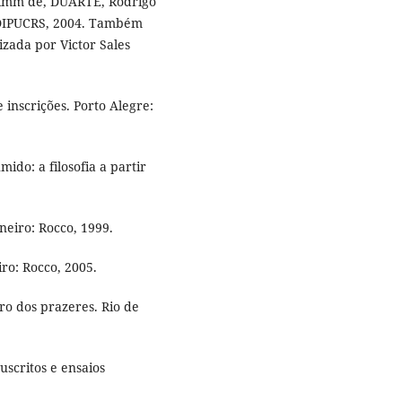
Timm de, DUARTE, Rodrigo
: EDIPUCRS, 2004. Também
izada por Victor Sales
inscrições. Porto Alegre:
o: a filosofia a partir
neiro: Rocco, 1999.
iro: Rocco, 2005.
o dos prazeres. Rio de
scritos e ensaios