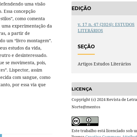
, defendendo uma visão
EDIÇÃO
o. Essa concepção
estilos”, como comenta
v. 17 n. 47 (2024): ESTUDOS
ça uma experimentação da
LITERÁRIOS
as, a partir de
ndo um “livro montagem”.
SEÇÃO
eus estudos da vida,
utro e desinteressado.
ue se movimenta, pois,
Artigos Estudos Literários
es”. Lispector, assim
 tecida com sangue, como
rtanto, por essa via que
LICENÇA
Copyright (c) 2024 Revista de Letra
Norte@mentos
Este trabalho está licenciado sob 
licença
Creative Commons Attribu