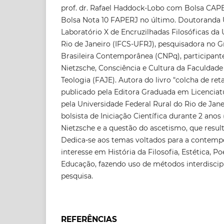
prof. dr. Rafael Haddock-Lobo com Bolsa CAPE
Bolsa Nota 10 FAPERJ no último. Doutoranda 
Laboratório X de Encruzilhadas Filosóficas da
Rio de Janeiro (IFCS-UFRJ), pesquisadora no 
Brasileira Contemporânea (CNPq), participant
Nietzsche, Consciência e Cultura da Faculdade 
Teologia (FAJE). Autora do livro "colcha de ret
publicado pela Editora Graduada em Licenciat
pela Universidade Federal Rural do Rio de Jan
bolsista de Iniciação Científica durante 2 ano
Nietzsche e a questão do ascetismo, que resu
Dedica-se aos temas voltados para a contemp
interesse em História da Filosofia, Estética, Poe
Educação, fazendo uso de métodos interdiscipl
pesquisa.
REFERÊNCIAS