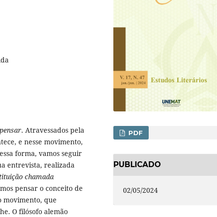
ida
 pensar
. Atravessados pela
PDF
ntece, e nesse movimento,
Dessa forma, vamos seguir
PUBLICADO
ua entrevista, realizada
tituição chamada
emos pensar o conceito de
02/05/2024
 o movimento, que
he. O filósofo alemão