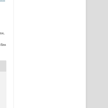
xe,
fins
i