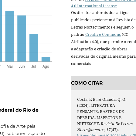
4.0 International License
.
Os direitos autorais dos artigos
publicados pertencem à Revista de
Letras Norte@mentos e seguem o
padrão
Creative Commons
(CC
Atribution 4.0), que permite o remi
a adaptação e criação de obras
derivadas do original, mesmo para 
comerciais
COMO CITAR
Costa, P. B., & Olanda, Q. O.
(2024). LITERATURA
ederal do Rio de
PENSANTE: RASTROS DE
DERRIDA, LISPECTOR E
NIETZSCHE.
Revista De Letras
sofia da Arte pela
Norte@mentos
,
17
(47).
J), sob orientação do
https://doi.org/10.30681/rln.v17