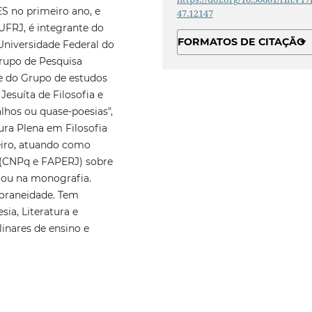
S no primeiro ano, e
47.12147
UFRJ, é integrante do
FORMATOS DE CITAÇÃO
 Universidade Federal do
Grupo de Pesquisa
e do Grupo de estudos
Jesuíta de Filosofia e
alhos ou quase-poesias",
ura Plena em Filosofia
eiro, atuando como
s (CNPq e FAPERJ) sobre
ltou na monografia.
oraneidade. Tem
sia, Literatura e
inares de ensino e