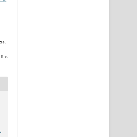
xe,
fins
.