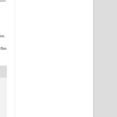
xe,
fins
1