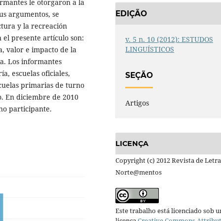
ormantes le otorgaron a la
EDIÇÃO
 sus argumentos, se
ctura y la recreación
 el presente artículo son:
v. 5 n. 10 (2012): ESTUDOS
LINGUÍSTICOS
a, valor e impacto de la
ia. Los informantes
a, escuelas oficiales,
SEÇÃO
cuelas primarias de turno
o. En diciembre de 2010
Artigos
no participante.
LICENÇA
Copyright (c) 2012 Revista de Letra
Norte@mentos
Este trabalho está licenciado sob 
licença
Creative Commons Attribu