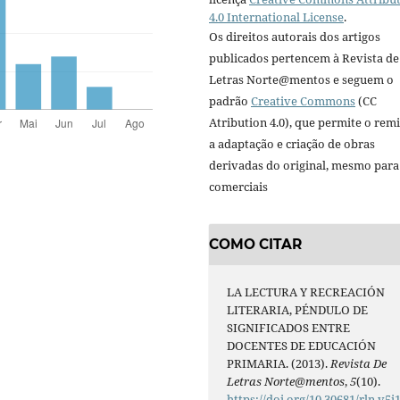
4.0 International License
.
Os direitos autorais dos artigos
publicados pertencem à Revista de
Letras Norte@mentos e seguem o
padrão
Creative Commons
(CC
Atribution 4.0), que permite o remi
a adaptação e criação de obras
derivadas do original, mesmo para 
comerciais
COMO CITAR
LA LECTURA Y RECREACIÓN
LITERARIA, PÉNDULO DE
SIGNIFICADOS ENTRE
DOCENTES DE EDUCACIÓN
PRIMARIA. (2013).
Revista De
Letras Norte@mentos
,
5
(10).
https://doi.org/10.30681/rln.v5i