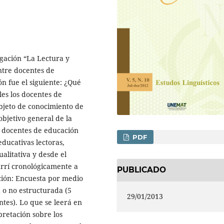
igación “La Lectura y
ntre docentes de
n fue el siguiente: ¿Qué
ales los docentes de
objeto de conocimiento de
 objetivo general de la
de docentes de educación
PDF
ducativas lectoras,
ualitativa y desde el
rrí cronológicamente a
PUBLICADO
ción: Encuesta por medio
a o no estructurada (5
29/01/2013
ntes). Lo que se leerá en
rpretación sobre los