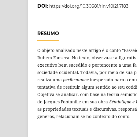
DOI:
https://doi.org/10.30681/rln.v10i21.7183
RESUMO
O objeto analisado neste artigo é o conto “Passe
Rubem Fonseca. No texto, observa-se a figurat
executivo bem sucedido e pertencente a uma fa
sociedade ocidental. Todavia, por meio de sua pr
realiza uma
performance
inesperada para o enun
tentativa de restituir algum sentido ao seu coti
Objetiva-se analisar, com base na teoria semióti
de Jacques Fontanille em sua obra
Sémiotique e 
as propriedades textuais e discursivas, respons
gêneros, relacionam-se no contexto do conto.