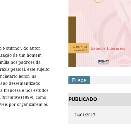
io Noturno”, do autor
ivização de um homem
mília nos padrões da
áxis pessoal, esse sujeito
ciatário-leitor, na
PDF
diano dessemantizado.
ca francesa e nos estudos
Littérature
(1999), como
PUBLICADO
áveis por organizarem os
24/01/2017