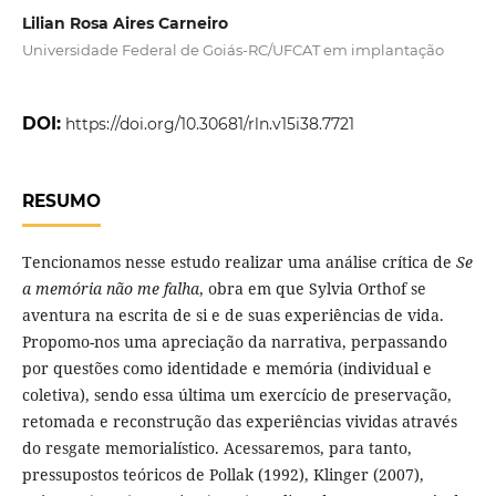
Lilian Rosa Aires Carneiro
Universidade Federal de Goiás-RC/UFCAT em implantação
DOI:
https://doi.org/10.30681/rln.v15i38.7721
RESUMO
Tencionamos nesse estudo realizar uma análise crítica de
Se
a memória não me falha
, obra em que Sylvia Orthof se
aventura na escrita de si e de suas experiências de vida.
Propomo-nos uma apreciação da narrativa, perpassando
por questões como identidade e memória (individual e
coletiva), sendo essa última um exercício de preservação,
retomada e reconstrução das experiências vividas através
do resgate memorialístico. Acessaremos, para tanto,
pressupostos teóricos de Pollak (1992), Klinger (2007),