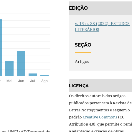
EDIÇÃO
v. 15 n. 38 (2022): ESTUDOS
LITERÁRIOS
SEÇÃO
Artigos
LICENÇA
Os direitos autorais dos artigos
publicados pertencem à Revista de
Letras Norte@mentos e seguem o
padrão
Creative Commons
(CC
Atribution 4.0), que permite o remi
a adaptação e criação de obras
sa na UNEMAT/Tangará da