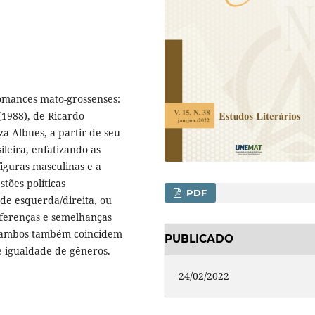
omances mato-grossenses:
(1988), de Ricardo
za Albues, a partir de seu
ileira, enfatizando as
figuras masculinas e a
tões políticas
PDF
de esquerda/direita, ou
iferenças e semelhanças
, ambos também coincidem
PUBLICADO
 igualdade de gêneros.
24/02/2022