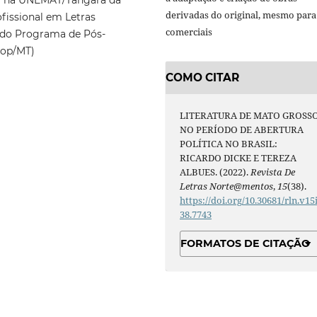
derivadas do original, mesmo para 
fissional em Letras
comerciais
 do Programa de Pós-
nop/MT)
COMO CITAR
LITERATURA DE MATO GROSS
NO PERÍODO DE ABERTURA
POLÍTICA NO BRASIL:
RICARDO DICKE E TEREZA
ALBUES. (2022).
Revista De
Letras Norte@mentos
,
15
(38).
https://doi.org/10.30681/rln.v15
38.7743
FORMATOS DE CITAÇÃO