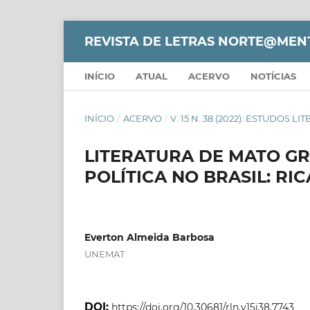
REVISTA DE LETRAS NORTE@MEN
INÍCIO
ATUAL
ACERVO
NOTÍCIAS
INÍCIO
/
ACERVO
/
V. 15 N. 38 (2022): ESTUDOS LI
LITERATURA DE MATO G
POLÍTICA NO BRASIL: RI
Everton Almeida Barbosa
UNEMAT
DOI:
https://doi.org/10.30681/rln.v15i38.7743