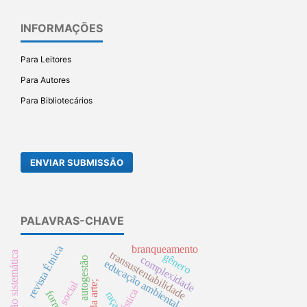
INFORMAÇÕES
Para Leitores
Para Autores
Para Bibliotecários
ENVIAR SUBMISSÃO
PALAVRAS-CHAVE
revista Étnica
branqueamento
transustentabilidade
revisão sistemática
gênero
complexidade
autogestão
educação ambiental.
social
ginástica
raça