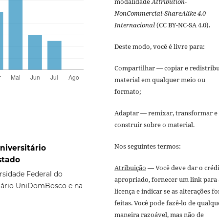
modalidade
Attribution-
NonCommercial-ShareAlike 4.0
Internacional
(CC BY-NC-SA 4.0).
Deste modo, você é livre para:
Compartilhar — copiar e redistribu
material em qualquer meio ou
formato;
Adaptar — remixar, transformar e
construir sobre o material.
Nos seguintes termos:
niversitário
stado
Atribuição
— Você deve dar o créd
sidade Federal do
apropriado, fornecer um link para 
itário UniDomBosco e na
licença e indicar se as alterações f
feitas. Você pode fazê-lo de qualqu
maneira razoável, mas não de