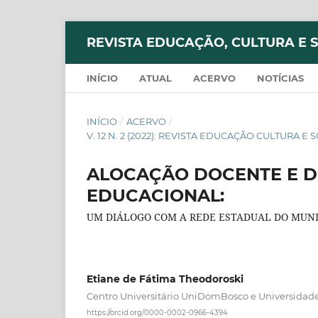
REVISTA EDUCAÇÃO, CULTURA E 
INÍCIO
ATUAL
ACERVO
NOTÍCIAS
INÍCIO
/
ACERVO
/
V. 12 N. 2 (2022): REVISTA EDUCAÇÃO CULTURA E SOC
ALOCAÇÃO DOCENTE E 
EDUCACIONAL:
UM DIÁLOGO COM A REDE ESTADUAL DO MUNICÍ
Etiane de Fátima Theodoroski
Centro Universitário UniDomBosco e Universidad
https://orcid.org/0000-0002-0966-4394