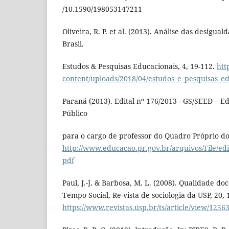
/10.1590/198053147211
Oliveira, R. P. et al. (2013). Análise das desigua
Brasil.
Estudos & Pesquisas Educacionais, 4, 19-112.
htt
content/uploads/2018/04/estudos_e_pesquisas_ed
Paraná (2013). Edital nº 176/2013 - GS/SEED – E
Público
para o cargo de professor do Quadro Próprio do
http://www.educacao.pr.gov.br/arquivos/File/edi
pdf
Paul, J.-J. & Barbosa, M. L. (2008). Qualidade doc
Tempo Social, Re-vista de sociologia da USP, 20, 
https://www.revistas.usp.br/ts/article/view/1256