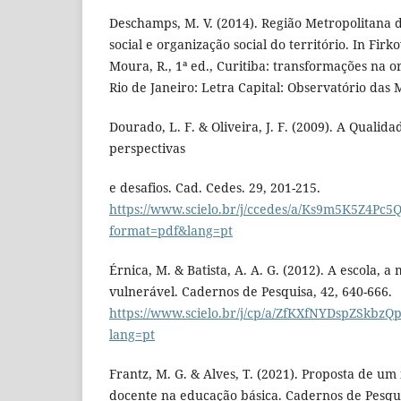
Deschamps, M. V. (2014). Região Metropolitana d
social e organização social do território. In Firko
Moura, R., 1ª ed., Curitiba: transformações na 
Rio de Janeiro: Letra Capital: Observatório das 
Dourado, L. F. & Oliveira, J. F. (2009). A Qualid
perspectivas
e desafios. Cad. Cedes. 29, 201-215.
https://www.scielo.br/j/ccedes/a/Ks9m5K5Z4Pc5
format=pdf&lang=pt
Érnica, M. & Batista, A. A. G. (2012). A escola, 
vulnerável. Cadernos de Pesquisa, 42, 640-666.
https://www.scielo.br/j/cp/a/ZfKXfNYDspZSkbzQ
lang=pt
Frantz, M. G. & Alves, T. (2021). Proposta de um
docente na educação básica. Cadernos de Pesqu