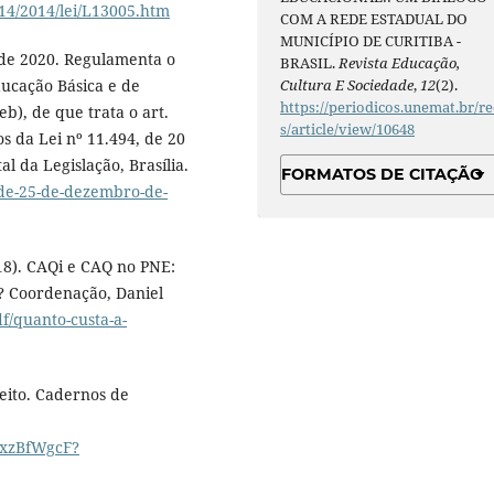
014/2014/lei/L13005.htm
COM A REDE ESTADUAL DO
MUNICÍPIO DE CURITIBA -
 de 2020. Regulamenta o
BRASIL.
Revista Educação,
Cultura E Sociedade
,
12
(2).
ucação Básica e de
https://periodicos.unemat.br/re
b), de que trata o art.
s/article/view/10648
os da Lei nº 11.494, de 20
l da Legislação, Brasília.
FORMATOS DE CITAÇÃO
-de-25-de-dezembro-de-
18). CAQi e CAQ no PNE:
? Coordenação, Daniel
f/quanto-custa-a-
reito. Cadernos de
gxzBfWgcF?