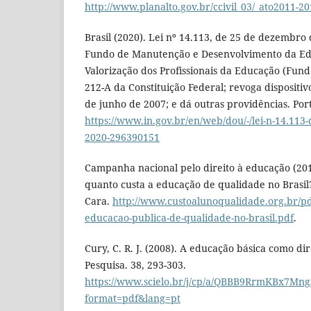
http://www.planalto.gov.br/ccivil_03/_ato2011-2
Brasil (2020). Lei nº 14.113, de 25 de dezembro
Fundo de Manutenção e Desenvolvimento da Ed
Valorização dos Profissionais da Educação (Funde
212-A da Constituição Federal; revoga dispositiv
de junho de 2007; e dá outras providências. Porta
https://www.in.gov.br/en/web/dou/-/lei-n-14.113
2020-296390151
Campanha nacional pelo direito à educação (20
quanto custa a educação de qualidade no Brasil
Cara.
http://www.custoalunoqualidade.org.br/pd
educacao-publica-de-qualidade-no-brasil.pdf
.
Cury, C. R. J. (2008). A educação básica como di
Pesquisa. 38, 293-303.
https://www.scielo.br/j/cp/a/QBBB9RrmKBx7Mn
format=pdf&lang=pt