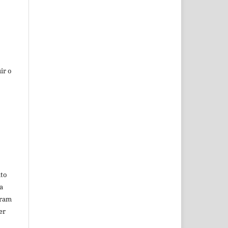
ir o
ito
a
oram
er