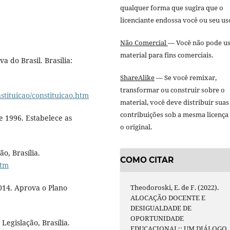
qualquer forma que sugira que o
licenciante endossa você ou seu us
Não Comercial
— Você não pode us
material para fins comerciais.
a do Brasil. Brasília:
ShareAlike
— Se você remixar,
transformar ou construir sobre o
stituicao/constituicao.htm
material, você deve distribuir suas
contribuições sob a mesma licença
e 1996. Estabelece as
o original.
o, Brasília.
COMO CITAR
htm
Theodoroski, E. de F. (2022).
2014. Aprova o Plano
ALOCAÇÃO DOCENTE E
DESIGUALDADE DE
OPORTUNIDADE
Legislação, Brasília.
EDUCACIONAL:: UM DIÁLOGO