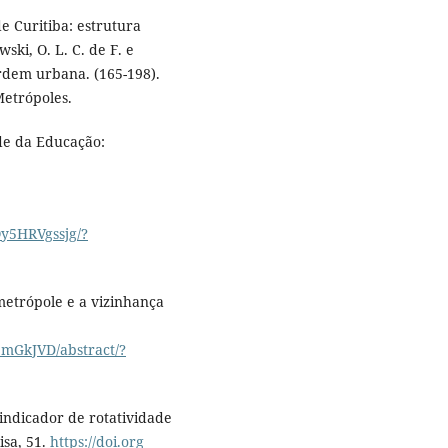
e Curitiba: estrutura
wski, O. L. C. de F. e
ordem urbana. (165-198).
Metrópoles.
ade da Educação:
Qy5HRVgssjg/?
a metrópole e a vizinhança
pmGkJVD/abstract/?
 indicador de rotatividade
isa, 51.
https://doi.org