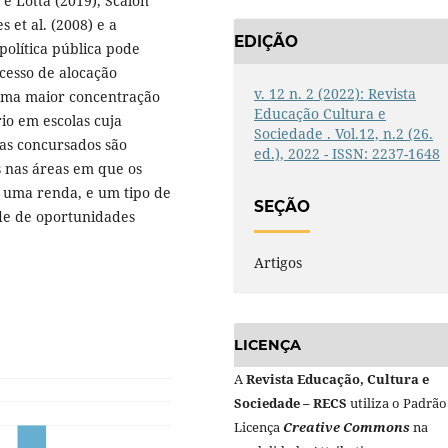
s e Lotta (2019), Scalon
s et al. (2008) e a
EDIÇÃO
política pública pode
cesso de alocação
v. 12 n. 2 (2022): Revista
 uma maior concentração
Educação Cultura e
io em escolas cuja
Sociedade . Vol.12, n.2 (26.
as concursados são
ed.), 2022 - ISSN: 2237-1648
s nas áreas em que os
 uma renda, e um tipo de
SEÇÃO
ade de oportunidades
Artigos
LICENÇA
A
Revista Educação, Cultura e
Sociedade – RECS
utiliza o Padrão
Licença
Creative Commons
na