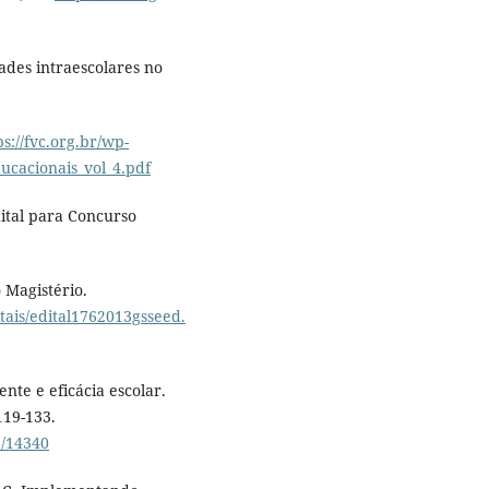
ldades intraescolares no
ps://fvc.org.br/wp-
ucacionais_vol_4.pdf
dital para Concurso
 Magistério.
tais/edital1762013gsseed.
ente e eficácia escolar.
119-133.
3/14340