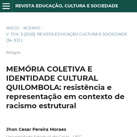
REVISTA EDUCAÇÃO, CULTURA E SOCIEDADE
INÍCIO
/
ACERVO
/
V. 15 N. 3 (2025): REVISTA EDUCAÇÃO CULTURA E SOCIEDADE
(34. ED.)
/
Artigos
MEMÓRIA COLETIVA E
IDENTIDADE CULTURAL
QUILOMBOLA: resistência e
representação em contexto de
racismo estrutural
Jhon Cesar Pereira Moraes
Universidade Estadual do Goiás - UEG