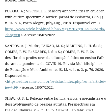
Acesso: 18/07/2022.
POSARA, A.; VISCONTI, P. Sensory abnormalities in children
with autism spectrum disorder. Jornal de Pediatria, (Rio J.)
v. 94, n. 4, Porto Alegre, July/Aug., 2018. Disponível em: <
https://www.scielo.br/j/jped/a/hGVMgzMtDYtgtGKsC68M7dR/
?lang=en
> Acesso: 18/07/2022.
SANTOS, A. J. M. dos; PAIXÃO, M. S.; MARTINS, L. H. da S.;
GOMES, P. W. P.; SOARES, I. dos S.; GOMES, P. W. P. Os
desafios dos professores da educação básica no ensino EaD
durante a pandemia da COVID-19. Revista Multidisciplinar
de Educação e Meio Ambi-ente, [S. l.], v. 1, n. 2, p. 79, 2020.
Disponível em:
<
https://editoraime.com.br/revistas/index.php/rema/article/v
iew/499
> Acesso: 18/07/2022.
SHAW, G. S. L. Relação entre família, escola, especialistas e o
desenvolvimento de pessoas autistas. Perspectivas em
Diálogo. Naviraí, v. 8, n. 16, p. 183-201, jan./abr. 2021.