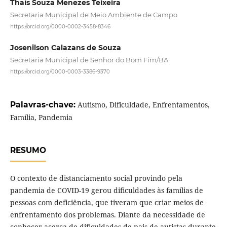
Thaís Souza Menezes Teixeira
Secretaria Municipal de Meio Ambiente de Campo
https://orcid.org/0000-0002-3458-8346
Josenilson Calazans de Souza
Secretaria Municipal de Senhor do Bom Fim/BA
https://orcid.org/0000-0003-3386-9370
Palavras-chave:
Autismo, Dificuldade, Enfrentamentos,
Família, Pandemia
RESUMO
O contexto de distanciamento social provindo pela
pandemia de COVID-19 gerou dificuldades às famílias de
pessoas com deficiência, que tiveram que criar meios de
enfrentamento dos problemas. Diante da necessidade de
conhecer acerca de dificuldades de pais de autistas durante