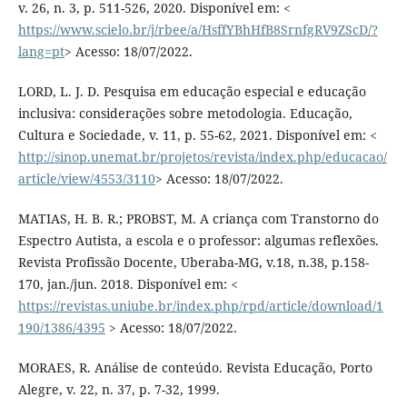
v. 26, n. 3, p. 511-526, 2020. Disponível em: <
https://www.scielo.br/j/rbee/a/HsffYBhHfB8SrnfgRV9ZScD/?
lang=pt
> Acesso: 18/07/2022.
LORD, L. J. D. Pesquisa em educação especial e educação
inclusiva: considerações sobre metodologia. Educação,
Cultura e Sociedade, v. 11, p. 55-62, 2021. Disponível em: <
http://sinop.unemat.br/projetos/revista/index.php/educacao/
article/view/4553/3110
> Acesso: 18/07/2022.
MATIAS, H. B. R.; PROBST, M. A criança com Transtorno do
Espectro Autista, a escola e o professor: algumas reflexões.
Revista Profissão Docente, Uberaba-MG, v.18, n.38, p.158-
170, jan./jun. 2018. Disponível em: <
https://revistas.uniube.br/index.php/rpd/article/download/1
190/1386/4395
> Acesso: 18/07/2022.
MORAES, R. Análise de conteúdo. Revista Educação, Porto
Alegre, v. 22, n. 37, p. 7-32, 1999.