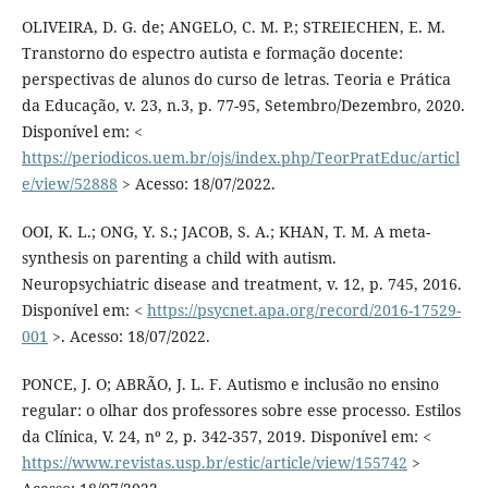
OLIVEIRA, D. G. de; ANGELO, C. M. P.; STREIECHEN, E. M.
Transtorno do espectro autista e formação docente:
perspectivas de alunos do curso de letras. Teoria e Prática
da Educação, v. 23, n.3, p. 77-95, Setembro/Dezembro, 2020.
Disponível em: <
https://periodicos.uem.br/ojs/index.php/TeorPratEduc/articl
e/view/52888
> Acesso: 18/07/2022.
OOI, K. L.; ONG, Y. S.; JACOB, S. A.; KHAN, T. M. A meta-
synthesis on parenting a child with autism.
Neuropsychiatric disease and treatment, v. 12, p. 745, 2016.
Disponível em: <
https://psycnet.apa.org/record/2016-17529-
001
>. Acesso: 18/07/2022.
PONCE, J. O; ABRÃO, J. L. F. Autismo e inclusão no ensino
regular: o olhar dos professores sobre esse processo. Estilos
da Clínica, V. 24, nº 2, p. 342-357, 2019. Disponível em: <
https://www.revistas.usp.br/estic/article/view/155742
>