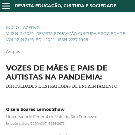
REVISTA EDUCAÇÃO, CULTURA E SOCIEDADE
INÍCIO
/
ACERVO
/
V. 12 N. 2 (2022): REVISTA EDUCAÇÃO CULTURA E SOCIEDADE .
VOL.12, N.2 (26. ED.), 2022 - ISSN: 2237-1648
/
Artigos
VOZES DE MÃES E PAIS DE
AUTISTAS NA PANDEMIA:
DIFICULDADES E ESTRATÉGIAS DE ENFRENTAMENTO
Gisele Soares Lemos Shaw
Universidade Federal do Vale do São Francisco
https://orcid.org/0000-0001-5926-2679