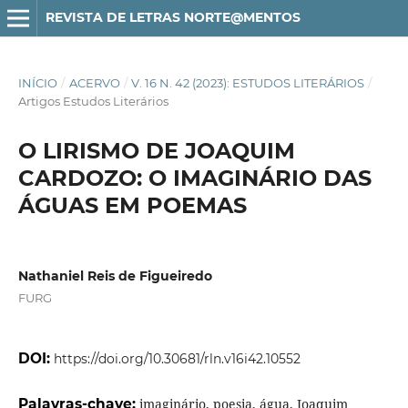
REVISTA DE LETRAS NORTE@MENTOS
INÍCIO
/
ACERVO
/
V. 16 N. 42 (2023): ESTUDOS LITERÁRIOS
/
Artigos Estudos Literários
O LIRISMO DE JOAQUIM
CARDOZO: O IMAGINÁRIO DAS
ÁGUAS EM POEMAS
Nathaniel Reis de Figueiredo
FURG
DOI:
https://doi.org/10.30681/rln.v16i42.10552
Palavras-chave:
imaginário, poesia, água, Joaquim