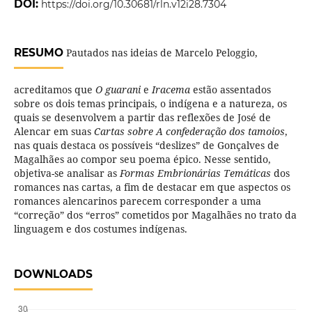
DOI:
https://doi.org/10.30681/rln.v12i28.7304
RESUMO
Pautados nas ideias de Marcelo Peloggio,
acreditamos que
O guarani
e
Iracema
estão assentados
sobre os dois temas principais, o indígena e a natureza, os
quais se desenvolvem a partir das reflexões de José de
Alencar em suas
Cartas sobre A confederação dos tamoios
,
nas quais destaca os possíveis “deslizes” de Gonçalves de
Magalhães ao compor seu poema épico. Nesse sentido,
objetiva-se analisar as
Formas Embrionárias Temáticas
dos
romances nas cartas, a fim de destacar em que aspectos os
romances alencarinos parecem corresponder a uma
“correção” dos “erros” cometidos por Magalhães no trato da
linguagem e dos costumes indígenas.
DOWNLOADS