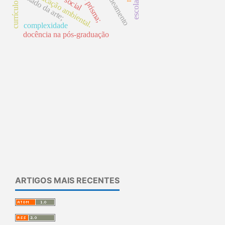
branqueamento
educação ambiental.
estado da arte;
social
currículo
complexidade
docência na pós-graduação
ARTIGOS MAIS RECENTES