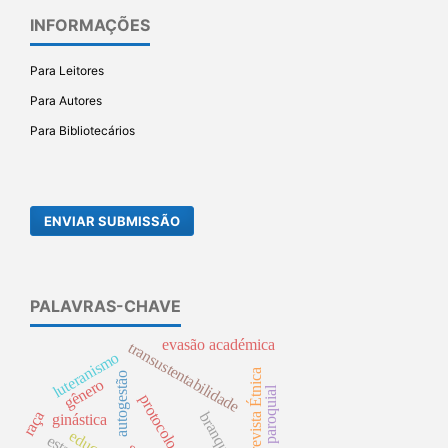
INFORMAÇÕES
Para Leitores
Para Autores
Para Bibliotecários
ENVIAR SUBMISSÃO
PALAVRAS-CHAVE
evasão académica
transustentabilidade
luteranismo
revista Étnica
autogestão
gênero
escola paroquial
protocolo prisma;
raça
ginástica